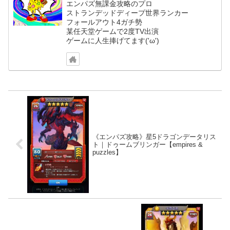
エンパズ無課金攻略のプロ
ストランデッドディープ世界ランカー
フォールアウト4ガチ勢
某任天堂ゲームで2度TV出演
ゲームに人生捧げてます('ω')
《エンパズ攻略》星5ドラゴンデータリス
ト｜ドゥームブリンガー【empires &
puzzles】