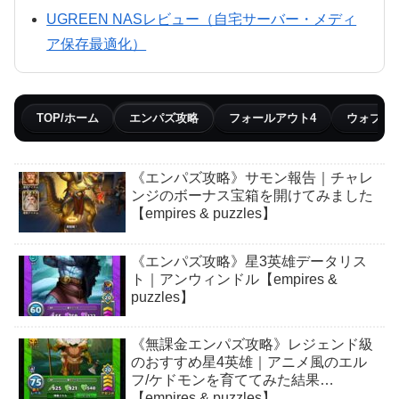
UGREEN NASレビュー（自宅サーバー・メディ
ア保存最適化）
TOP/ホーム
エンパズ攻略
フォールアウト4
ウォブリ
《エンパズ攻略》サモン報告｜チャレ
ンジのボーナス宝箱を開けてみました
【empires & puzzles】
《エンパズ攻略》星3英雄データリス
ト｜アンウィンドル【empires &
puzzles】
《無課金エンパズ攻略》レジェンド級
のおすすめ星4英雄｜アニメ風のエル
フ/ケドモンを育ててみた結果…
【empires & puzzles】