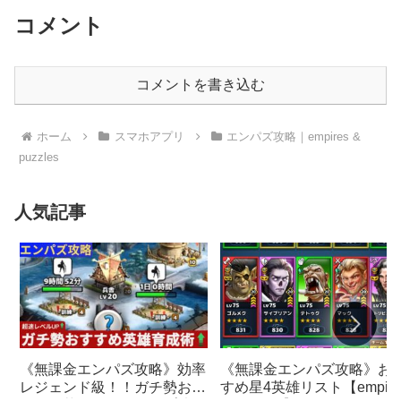
コメント
コメントを書き込む
ホーム
スマホアプリ
エンパズ攻略｜empires &
puzzles
人気記事
《無課金エンパズ攻略》お
《無課金エンパズ攻略》効率
すめ星4英雄リスト【empire
レジェンド級！！ガチ勢おす