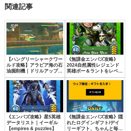
関連記事
《無課金エンパズ攻略》
【ハングリーシャークワー
2024自然属性レジェンド
ルド攻略】アラビア海の石
英雄ボー＆ラントをレベル
油掘削機｜ドリルアップミ
80＆アビリティグリッド
ッション
MAXにしてみました！
【empires & puzzles】
《エンパズ攻略》星5英雄
《無課金エンパズ攻略》隠
データリスト｜イーギル
れたログインギフト/デイ
【empires & puzzles】
リーギフト、ちゃんと毎日