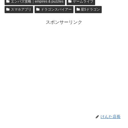
エンパズ攻略｜empires & puzzles
ゲームライフ
スマホアプリ
ドラゴンスパイアー
星5ドラゴン
スポンサーリンク
けんた店長