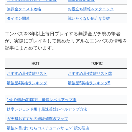
無課金クエスト攻略
お役立ち情報＆テクニック
タイタン関連
戦いたくない厄介な英雄
エンパズを3年以上毎日プレイする無課金ガチ勢の筆者
が、実際にプレイをして集めたリアルなエンパズの情報を
記事にまとめています。
HOT
TOPIC
おすすめ星4英雄リスト
おすすめ星4英雄リスト②
最強星4英雄ランキング
最強星5英雄ランキング5
1分で経験値100万｜最速レベルアップ術
効率レジェンド級｜最速英雄レベルアップ方法
ガチ勢おすすめの経験値稼ぎマップ
最強を目指すならコスチュームサモン1択の理由