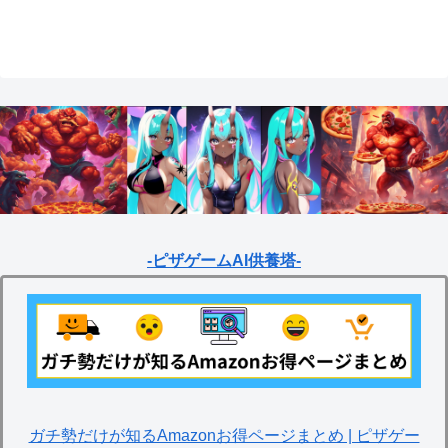
& puzzles】
すめの英雄レベルアップ法
【empires & puzzles】
-ピザゲームAI供養塔-
ガチ勢だけが知るAmazonお得ページまとめ | ピザゲー