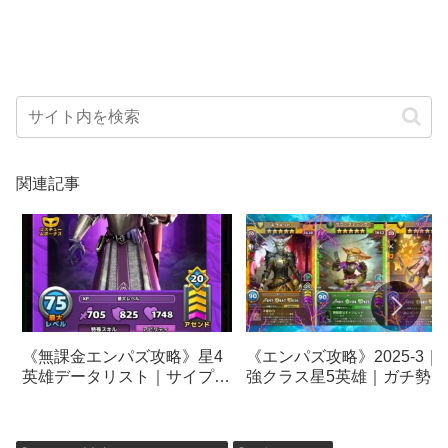
関連記事
《無課金エンパズ攻略》星4
《エンパズ攻略》2025-3｜
英雄データリスト｜サイプリ
強クラス星5英雄｜ガチ勢お
アン【empires & puzzles】
すすめチョイス【empires &
puzzles】