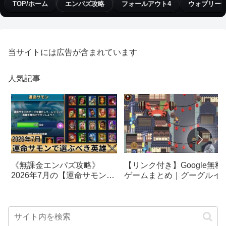
TOP/ホーム
エンパズ攻略
フォールアウト4
ウォブリー
当サイトには広告が含まれています
人気記事
【リンク付き】Google無料
《無課金エンパズ攻略》
ゲームまとめ｜グーグルイ
2026年7月の【運命サモン】
スターエッグ｜ブロック崩
で選ぶべきはこの英雄！！
し、パックマン、オリンピ
【empires & puzzles】
クetc…