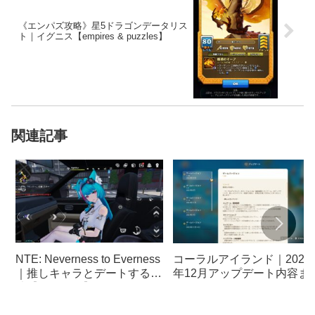
《エンパズ攻略》星5ドラゴンデータリス
ト｜イグニス【empires & puzzles】
関連記事
NTE: Neverness to Everness
コーラルアイランド｜2025
｜推しキャラとデートする方
年12月アップデート内容ま
法【ネバエバ】
め《Coral Island》