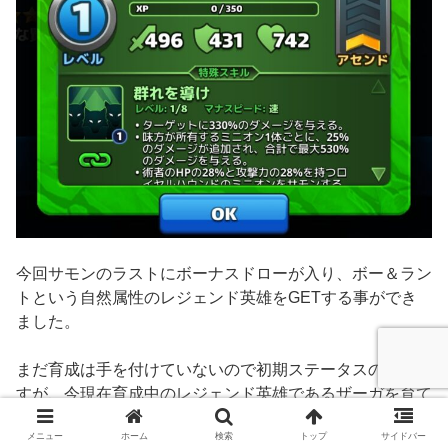
今回サモンのラストにボーナスドローが入り、ボー＆ラン
トという自然属性のレジェンド英雄をGETする事ができ
ました。
まだ育成は手を付けていないので初期ステータスのままで
すが、今現在育成中のレジェンド英雄であるザーガを育て
終わったら、次はこのボー＆ラントを育成してみようと思
メニュー
ホーム
検索
トップ
サイドバー
います(#^^#)