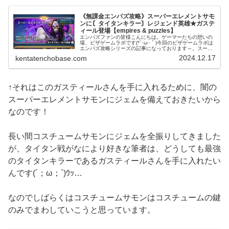
《無課金エンパズ攻略》スーパーエレメントサモ
ンに〘タイタンキラー〙レジェンド英雄★ガステ
ィール登場【empires & puzzles】
エンパズファンの皆様こんにちは。ゲーマーたちの憩いの
場、ピザゲームラボです(*´･ω･｀)今回のピザゲームラボは
エンパズ攻略シリーズの記事になっております～。スーパ
ーエレメントサモンなにかと強レジェンド英雄が多いスー
2024.12.17
kentatenchobase.com
パーエレメントサモンです...
↑それはこのガスティールさんを手に入れるために、闇の
スーパーエレメントサモンにジェムを備えておきたいから
なのです！
長い間コスチュームサモンにジェムを全振りしてきました
が、タイタン戦がなにより好きな筆者は、どうしても最強
のタイタンキラーであるガスティールさんを手に入れたい
んです(´；ω；`)ｳｯ…
なのでしばらくはコスチュームサモンはコスチュームの鍵
のみでまわしていこうと思っています。