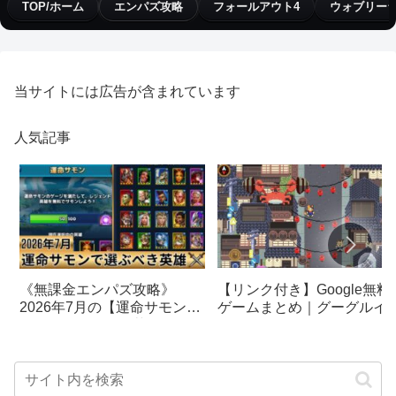
TOP/ホーム
エンパズ攻略
フォールアウト4
ウォブリー
当サイトには広告が含まれています
人気記事
【リンク付き】Google無料
《無課金エンパズ攻略》
ゲームまとめ｜グーグルイ
2026年7月の【運命サモン】
スターエッグ｜ブロック崩
で選ぶべきはこの英雄！！
し、パックマン、オリンピ
【empires & puzzles】
クetc…