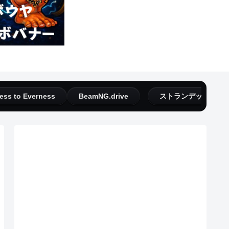
ess to Everness
BeamNG.drive
ストランデッドディ