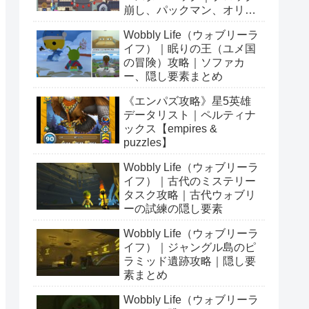
崩し、パックマン、オリン
ピックetc…
Wobbly Life（ウォブリーラ
イフ）｜眠りの王（ユメ国
の冒険）攻略｜ソファカ
ー、隠し要素まとめ
《エンパズ攻略》星5英雄
データリスト｜ペルティナ
ックス【empires &
puzzles】
Wobbly Life（ウォブリーラ
イフ）｜古代のミステリー
タスク攻略｜古代ウォブリ
ーの試練の隠し要素
Wobbly Life（ウォブリーラ
イフ）｜ジャングル島のピ
ラミッド遺跡攻略｜隠し要
素まとめ
Wobbly Life（ウォブリーラ