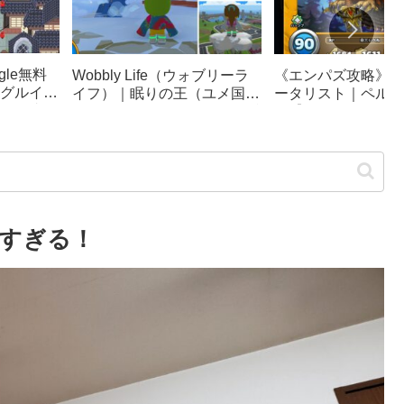
le無料
《エンパズ攻略》星
Wobbly Life（ウォブリーラ
グルイー
ータリスト｜ペルテ
イフ）｜眠りの王（ユメ国の
ック崩
ス【empires & puzz
冒険）攻略｜ソファカー、隠
リンピッ
し要素まとめ
すぎる！