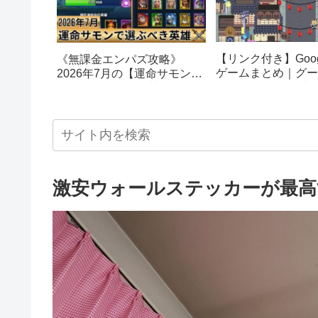
【リンク付き】Goog
《無課金エンパズ攻略》
ゲームまとめ｜グー
2026年7月の【運命サモン】
スターエッグ｜ブロ
で選ぶべきはこの英雄！！
し、パックマン、オ
【empires & puzzles】
クetc…
激安ウォールステッカーが最高