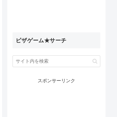
5英雄デ
Wobbly Life（ウォブリーラ
ィナック
イフ）｜古代のミステリータ
les】
スク攻略｜古代ウォブリーの
試練の隠し要素
ピザゲーム★サーチ
スポンサーリンク