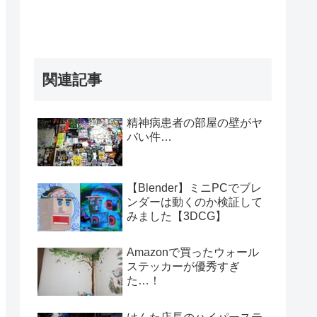
関連記事
精神病患者の部屋の壁がヤ
バい件…
【Blender】ミニPCでブレ
ンダーは動くのか検証して
みました【3DCG】
Amazonで買ったウォール
ステッカーが優秀すぎ
た…！