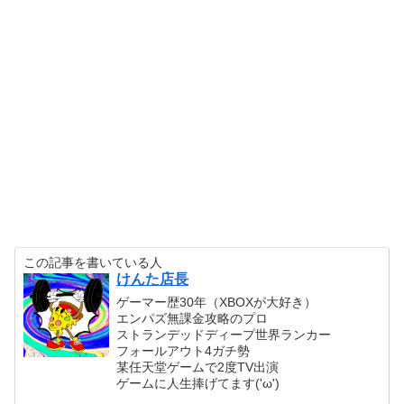
この記事を書いている人
けんた店長
ゲーマー歴30年（XBOXが大好き）
エンパズ無課金攻略のプロ
ストランデッドディープ世界ランカー
フォールアウト4ガチ勢
某任天堂ゲームで2度TV出演
ゲームに人生捧げてます('ω')