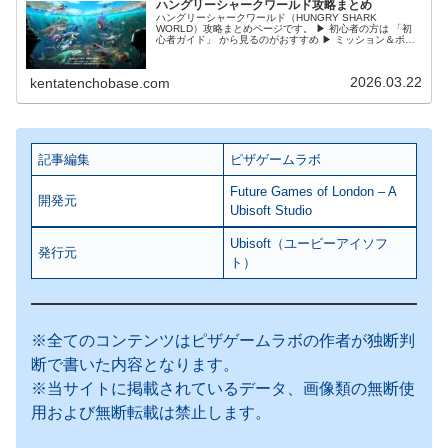
ハングリーシャークワールド攻略まとめ
ハングリーシャークワールド（HUNGRY SHARK
WORLD）攻略まとめページです。 ▶ 初心者の方は 「初
心者ガイド」 から見るのがおすすめ ▶ ミッション＆ボス
攻略は 「ミッション攻略」をチェック ▶ やり込み要素や
小ネタは まだ攻...
2026.03.22
kentatenchobase.com
記事編集
ピザゲームラボ
Future Games of London – A
開発元
Ubisoft Studio
Ubisoft（ユービーアイソフ
発行元
ト）
※全てのコンテンツはピザゲームラボの作者が独断判
断で書いた内容となります。
※当サイトに掲載されているデータ、画像類の無断使
用および無断転載は禁止します。