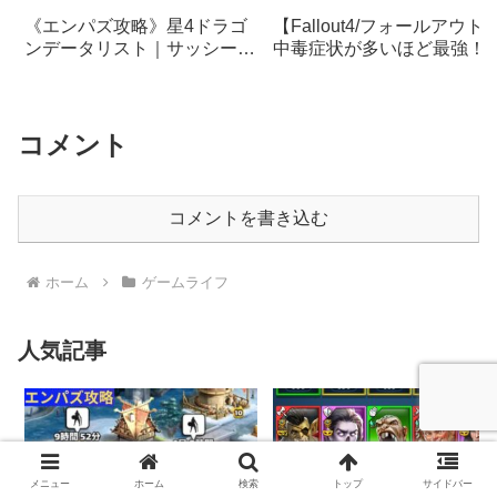
《エンパズ攻略》星4ドラゴ
【Fallout4/フォールアウト
ンデータリスト｜サッシー
中毒症状が多いほど最強！
【empires & puzzles】
ャンキー系バフ武器が強す
る！
コメント
コメントを書き込む
ホーム
ゲームライフ
人気記事
メニュー
ホーム
検索
トップ
サイドバー