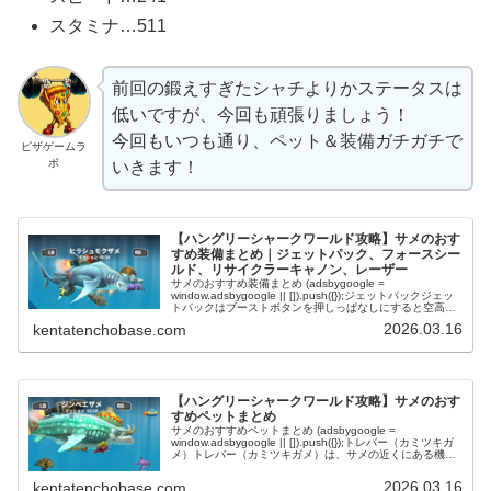
スタミナ…511
前回の鍛えすぎたシャチよりかステータスは
低いですが、今回も頑張りましょう！
今回もいつも通り、ペット＆装備ガチガチで
ピザゲームラ
ボ
いきます！
【ハングリーシャークワールド攻略】サメのおす
すめ装備まとめ｜ジェットパック、フォースシー
ルド、リサイクラーキャノン、レーザー
サメのおすすめ装備まとめ (adsbygoogle =
window.adsbygoogle || []).push({});ジェットパックジェッ
トパックはブーストボタンを押しっぱなしにすると空高く
飛び上がる事ができる。陸地攻略、人間捕食、...
2026.03.16
kentatenchobase.com
【ハングリーシャークワールド攻略】サメのおす
すめペットまとめ
サメのおすすめペットまとめ (adsbygoogle =
window.adsbygoogle || []).push({});トレバー（カミツキガ
メ）トレバー（カミツキガメ）は、サメの近くにある機雷
に突撃して爆破してくれます。ステージ後半...
2026.03.16
kentatenchobase.com