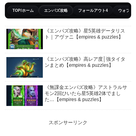
TOP/ホーム
エンパズ攻略
フォールアウト4
ウォブリ
《エンパズ攻略》星5英雄データリス
ト｜アヴァニ【empires & puzzles】
《エンパズ攻略》高レア度│強タイタ
ンまとめ【empires & puzzles】
《無課金エンパズ攻略》アストラルサ
モン2回ひいたら星5英雄2体でまし
た…【empires & puzzles】
スポンサーリンク