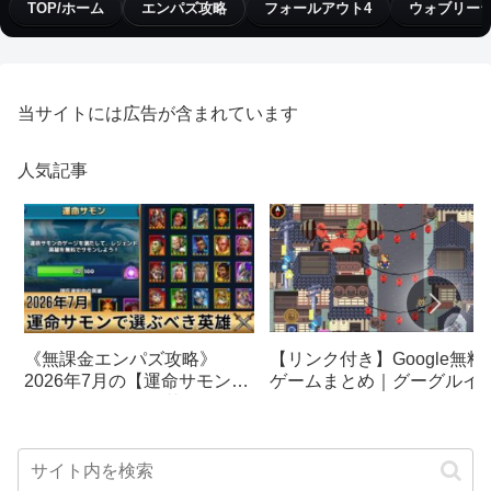
TOP/ホーム
エンパズ攻略
フォールアウト4
ウォブリー
当サイトには広告が含まれています
人気記事
【リンク付き】Google無料
《無課金エンパズ攻略》
ゲームまとめ｜グーグルイ
2026年7月の【運命サモン】
スターエッグ｜ブロック崩
で選ぶべきはこの英雄！！
し、パックマン、オリンピ
【empires & puzzles】
クetc…