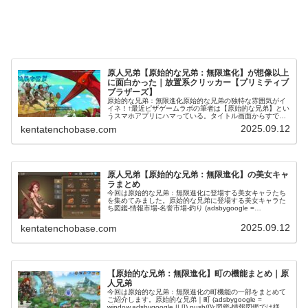
原人兄弟【原始的な兄弟：無限進化】が想像以上
に面白かった｜放置系クリッカー【プリミティブ
ブラザーズ】
原始的な兄弟：無限進化原始的な兄弟の独特な雰囲気がイ
イネ！↑最近ピザゲームラボの筆者は【原始的な兄弟】とい
うスマホアプリにハマっている。タイトル画面からすでに
なかなか独特な雰囲気が伝わってきます。原始的な兄弟の
2025.09.12
kentatenchobase.com
ゲームシステム原始的な兄弟は基...
原人兄弟【原始的な兄弟：無限進化】の美女キャ
ラまとめ
今回は原始的な兄弟：無限進化に登場する美女キャラたち
を集めてみました。原始的な兄弟に登場する美女キャラた
ち図鑑-情報市場-名誉市場-釣り (adsbygoogle =
window.adsbygoogle || []).push({});市...
2025.09.12
kentatenchobase.com
【原始的な兄弟：無限進化】町の機能まとめ｜原
人兄弟
今回は原始的な兄弟：無限進化の町機能の一部をまとめて
ご紹介します。原始的な兄弟｜町 (adsbygoogle =
window.adsbygoogle || []).push({});図鑑-情報図鑑では様々