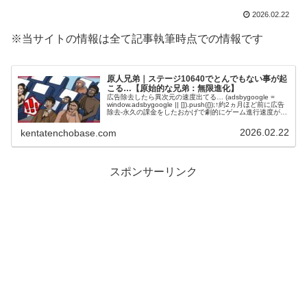
2026.02.22
※当サイトの情報は全て記事執筆時点での情報です
原人兄弟｜ステージ10640でとんでもない事が起
こる…【原始的な兄弟：無限進化】
広告除去したら異次元の速度出てる… (adsbygoogle =
window.adsbygoogle || []).push({});↑約2ヵ月ほど前に広告
除去-永久の課金をしたおかげで劇的にゲーム進行速度が上
がりました。それまでのゲーム...
2026.02.22
kentatenchobase.com
スポンサーリンク