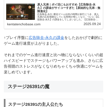
原人兄弟｜ポイ活にもおすすめ【広告除去-永
久】の課金がサイコーすぎた【原始的な兄弟：無
限進化】
広告除去-永久↑最近ゲーム以外の時間が多忙につき、原人
兄弟の広告視聴をしている時間が惜しくなり、ついに【広
告除去-永久】の課金をしてしまいました。【広告除去-永
久】の課金をすると、その名の通りゲーム内の広告視聴系
2025.09.24
kentatenchobase.com
のバフや報酬がすべて即座に獲...
↑プレイ序盤に
広告除去-永久の課金
をしたおかげで劇的に
ゲーム進行速度が上がりました。
それまでのゲーム進行速度と比べ物にならないくらいの超
ハイスピードでステージもパワーアップも進み、さらに広
告視聴のストレスがなくなりめちゃくちゃ快適にゲームを
楽しめています。
ステージ26391の魔
ステージ26391の主人公たち