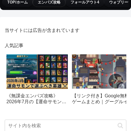
TOP/ホーム
エンパズ攻略
フォールアウト4
ウォブリー
当サイトには広告が含まれています
人気記事
【リンク付き】Google無料
《無課金エンパズ攻略》
ゲームまとめ｜グーグルイ
2026年7月の【運命サモン】
スターエッグ｜ブロック崩
で選ぶべきはこの英雄！！
し、パックマン、オリンピ
【empires & puzzles】
クetc…