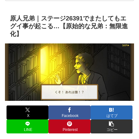
原人兄弟｜ステージ26391でまたしてもエ
グイ事が起こる…【原始的な兄弟：無限進
化】
X
Facebook
はてブ
LINE
Pinterest
コピー