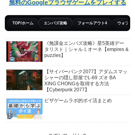
無料のGoogleブラウザゲームをプレイする
TOP/ホーム
エンパズ攻略
フォールアウト4
ウォブリ
《無課金エンパズ攻略》星5英雄デー
タリスト｜シャルミオーネ【empires &
puzzles】
【サイバーパンク2077】アダムスマッ
シャーの隠し部屋でL-69 ズオ BA
XING CHONGを取得する方法
【Cyberpunk 2077】
ピザゲームラボ的ポイ活まとめ