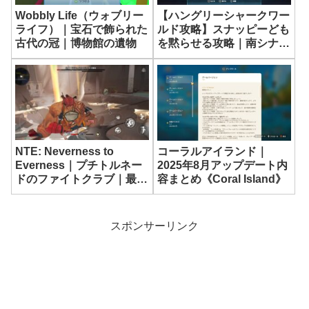
Wobbly Life（ウォブリー
【ハングリーシャークワー
ライフ）｜宝石で飾られた
ルド攻略】スナッピーども
古代の冠｜博物館の遺物
を黙らせる攻略｜南シナ海
ゾンビシャークミッション
NTE: Neverness to
コーラルアイランド｜
Everness｜プチトルネー
2025年8月アップデート内
ドのファイトクラブ｜最高
容まとめ《Coral Island》
難易度【徹底血戦】攻略
【ネバエバ】
スポンサーリンク