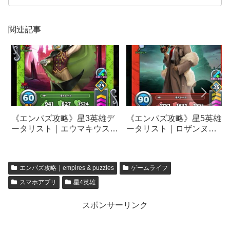
関連記事
《エンパズ攻略》星3英雄デ
《エンパズ攻略》星5英雄デ
ータリスト｜エウマキウス
ータリスト｜ロザンヌ
【empires & puzzles】
【empires & puzzles】
エンパズ攻略｜empires & puzzles
ゲームライフ
スマホアプリ
星4英雄
スポンサーリンク