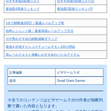
おすすめ星4英雄リスト
おすすめ星4英雄リスト②
最強星4英雄ランキング
最強星5英雄ランキング5
1分で経験値100万｜最速レベルアップ術
効率レジェンド級｜最速英雄レベルアップ方法
ガチ勢おすすめの経験値稼ぎマップ
最強を目指すならコスチュームサモン1択の理由
高レベルクエスト攻略におすすめのバトルアイテム
記事編集
ピザゲームラボ
提供
Small Giant Games
※全てのコンテンツはピザゲームラボの作者が独断判
断で書いた内容となります。