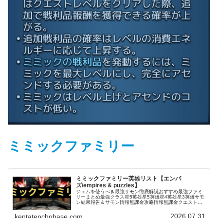
ミミックファミリー
ミミックファミリー英雄リスト【エンパ
ズ/empires & puzzles】
ジェムを使うべき最強サモン徹底解説おすすめ最強ファミ
リーまとめ最強クラス星5英雄星5英雄星4英雄星3英雄サモ
ン結果報告＆サモン情報無課金攻略情報無課金クエスト攻
略お役立ち情報＆テクニックタイタン関連戦いたくない厄
介な英雄エンパズ｜ドラゴンス...
2026.07.31
kentatenchobase.com