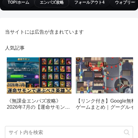
TOP/ホーム
エンパズ攻略
フォールアウト4
ウォブリー
当サイトには広告が含まれています
人気記事
【リンク付き】Google無料
《無課金エンパズ攻略》
ゲームまとめ｜グーグルイ
2026年7月の【運命サモン】
スターエッグ｜ブロック崩
で選ぶべきはこの英雄！！
し、パックマン、オリンピ
【empires & puzzles】
クetc…