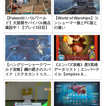
【Palworld / パルワール
【World of Warships】コ
ド】大規模サバイバル拠点
ンシューマー版とPC版と
建設中！【プレイ3日目】
の違い
《エンパズ攻略》星5英雄
【ハングリーシャークワー
データリスト｜エンバーテ
ルド攻略】鋼の硬さのスパ
イル【empires &
イク（ステタカントゥス）
puzzles】
を倒す攻略｜北極海ヒラシ
ュモクザメミッション