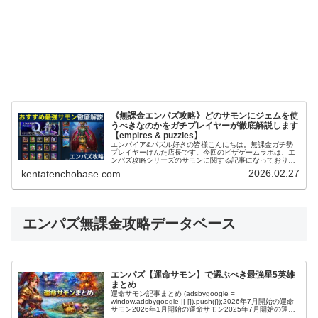
《無課金エンパズ攻略》どのサモンにジェムを使
うべきなのかをガチプレイヤーが徹底解説します
【empires & puzzles】
エンパイア&パズル好きの皆様こんにちは。無課金ガチ勢
プレイヤーけんた店長です。今回のピザゲームラボは、エ
ンパズ攻略シリーズのサモンに関する記事になっておりま
す～。エンパズを無課金で丸4年以上プレイするガチ勢の
2026.02.27
kentatenchobase.com
筆者が、多くのプレイヤーさんが迷...
エンパズ無課金攻略データベース
エンパズ【運命サモン】で選ぶべき最強星5英雄
まとめ
運命サモン記事まとめ (adsbygoogle =
window.adsbygoogle || []).push({});2026年7月開始の運命
サモン2026年1月開始の運命サモン2025年7月開始の運命
サモン2025年2月開始の運命サモ...