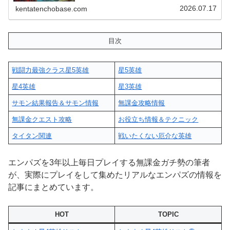
2026.07.17
kentatenchobase.com
目次
戦闘力最強クラス星5英雄
星5英雄
星4英雄
星3英雄
サモン結果報告＆サモン情報
無課金攻略情報
無課金クエスト攻略
お役立ち情報＆テクニック
タイタン関連
戦いたくない厄介な英雄
エンパズを3年以上毎日プレイする無課金ガチ勢の筆者
が、実際にプレイをして集めたリアルなエンパズの情報を
記事にまとめています。
HOT
TOPIC