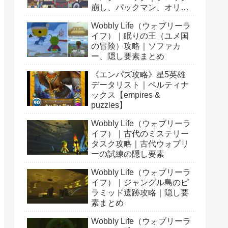
崩し、パックマン、オリン
ピックetc…
Wobbly Life（ウォブリーラ
イフ）｜眠りの王（ユメ国
の冒険）攻略｜ソファカ
ー、隠し要素まとめ
《エンパズ攻略》星5英雄
データリスト｜ペルティナ
ックス【empires &
puzzles】
Wobbly Life（ウォブリーラ
イフ）｜古代のミステリー
タスク攻略｜古代ウォブリ
ーの試練の隠し要素
Wobbly Life（ウォブリーラ
イフ）｜ジャングル島のピ
ラミッド遺跡攻略｜隠し要
素まとめ
Wobbly Life（ウォブリーラ