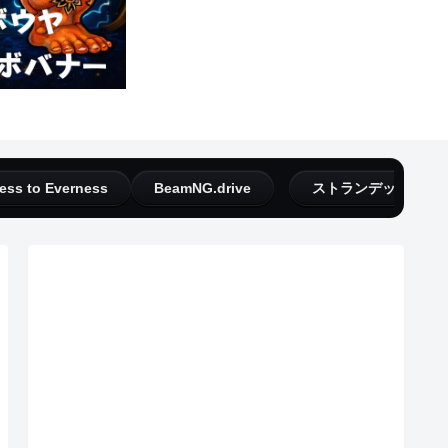
ess to Everness
BeamNG.drive
ストランデッドディ