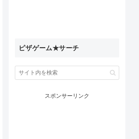
5英雄デ
Wobbly Life（ウォブリーラ
ィナック
イフ）｜古代のミステリータ
les】
スク攻略｜古代ウォブリーの
試練の隠し要素
ピザゲーム★サーチ
スポンサーリンク