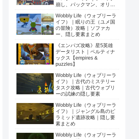
崩し、パックマン、オリン
ピックetc…
Wobbly Life（ウォブリーラ
イフ）｜眠りの王（ユメ国
の冒険）攻略｜ソファカ
ー、隠し要素まとめ
《エンパズ攻略》星5英雄
データリスト｜ペルティナ
ックス【empires &
puzzles】
Wobbly Life（ウォブリーラ
イフ）｜古代のミステリー
タスク攻略｜古代ウォブリ
ーの試練の隠し要素
Wobbly Life（ウォブリーラ
イフ）｜ジャングル島のピ
ラミッド遺跡攻略｜隠し要
素まとめ
Wobbly Life（ウォブリーラ