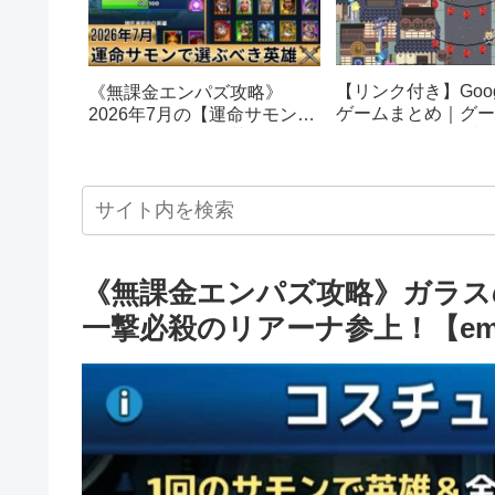
【リンク付き】Goog
《無課金エンパズ攻略》
ゲームまとめ｜グー
2026年7月の【運命サモン】
スターエッグ｜ブロ
で選ぶべきはこの英雄！！
し、パックマン、オ
【empires & puzzles】
クetc…
《無課金エンパズ攻略》ガラス
一撃必殺のリアーナ参上！【empire