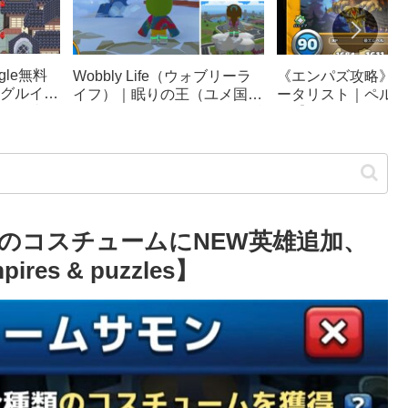
le無料
《エンパズ攻略》星
Wobbly Life（ウォブリーラ
グルイー
ータリスト｜ペルテ
イフ）｜眠りの王（ユメ国の
ック崩
ス【empires & puzz
冒険）攻略｜ソファカー、隠
リンピッ
し要素まとめ
のコスチュームにNEW英雄追加、
s & puzzles】