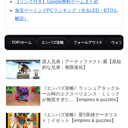
【リンク付き】Google無料ゲームまとめ
激安ゲーミングPCランキング（光るLED・BTOも
解説）
TOP/ホーム
エンパズ攻略
フォールアウト4
ウォブリ
原人兄弟｜アーティファクト-翼【原始
的な兄弟：無限進化】
《エンパズ攻略》ラッシュアタックル
ール時のエクスペリエンス・ミミック
が無双すぎた…【empires & puzzles】
《エンパズ攻略》星5英雄データリス
ト｜イセット【empires & puzzles】