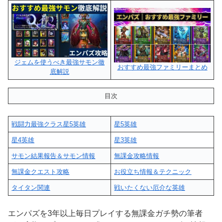
ジェムを使うべき最強サモン徹
おすすめ最強ファミリーまとめ
底解説
目次
戦闘力最強クラス星5英雄
星5英雄
星4英雄
星3英雄
サモン結果報告＆サモン情報
無課金攻略情報
無課金クエスト攻略
お役立ち情報＆テクニック
タイタン関連
戦いたくない厄介な英雄
エンパズを3年以上毎日プレイする無課金ガチ勢の筆者