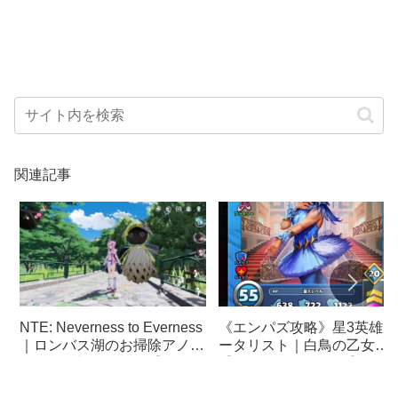
関連記事
NTE: Neverness to Everness
《エンパズ攻略》星3英雄デ
｜ロンバス湖のお掃除アノマ
ータリスト｜白鳥の乙女
リーを攻撃してみた【ネバエ
【empires & puzzles】
バ】