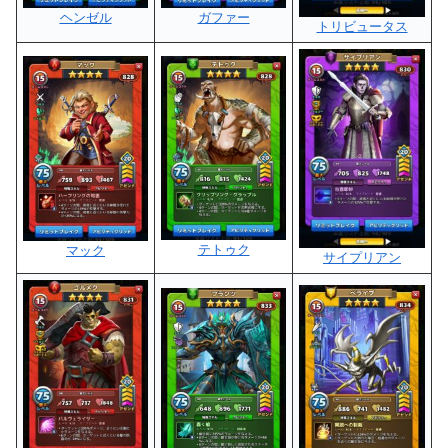
ヘンゼル
ガファー
トリビュータス
テトゥク
マック
サイプリアン