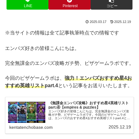
LINE
Pinterest
コピー
2025.03.17
2025.12.19
※当サイトの情報は全て記事執筆時点での情報です
エンパズ好きの皆様こんにちは。
完全無課金のエンパズ攻略ガチ勢、ピザゲームラボです。
今回のピザゲームラボは、
強力！
エンパズおすすめ星4お
すすめ英雄リスト
part.4
という記事をお送りいたします。
《無課金エンパズ攻略》おすすめ星4英雄リスト
part.④【empires & puzzles】
エンパズ好きの皆様こんにちは。完全無課金のエンパズ攻
略ガチ勢、ピザゲームラボです。今回のピザゲームラボ
は、エンパズのおすすめ星4おすすめ英雄リストpart.4とい
う記事をお送りいたします。▶ 星4の他のおすすめもまと
めて見る： 星4おすすめ...
2025.12.19
kentatenchobase.com