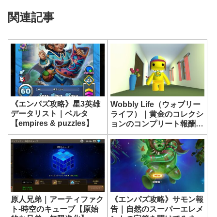
関連記事
《エンパズ攻略》星3英雄
Wobbly Life（ウォブリー
データリスト｜ベルタ
ライフ）｜黄金のコレクシ
【empires & puzzles】
ョンのコンプリート報酬｜
遺物（アーティファクト）
原人兄弟｜アーティファク
《エンパズ攻略》サモン報
ト-時空のキューブ【原始
告｜自然のスーパーエレメ