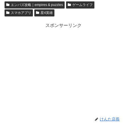
エンパズ攻略｜empires & puzzles
ゲームライフ
スマホアプリ
星4英雄
スポンサーリンク
けんた店長