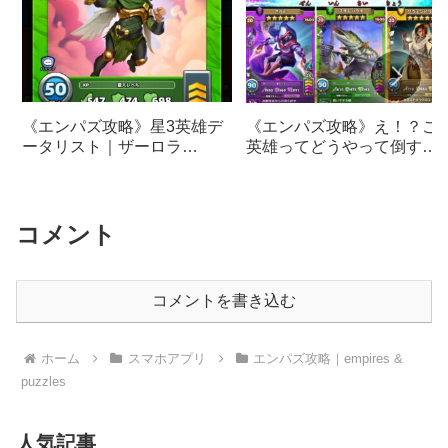
《エンパズ攻略》星3英雄デ
《エンパズ攻略》え！？こ
ータリスト｜ザーロラ
英雄ってどうやって倒す
【empires & puzzles】
の！？｜異次元級の戦闘能
を持つ星5英雄たち【empire
& puzzles】
コメント
コメントを書き込む
ホーム
スマホアプリ
エンパズ攻略｜empires &
puzzles
人気記事