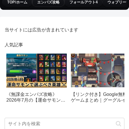
TOP/ホーム
エンパズ攻略
フォールアウト4
ウォブリー
当サイトには広告が含まれています
人気記事
【リンク付き】Google無料
《無課金エンパズ攻略》
ゲームまとめ｜グーグルイ
2026年7月の【運命サモン】
スターエッグ｜ブロック崩
で選ぶべきはこの英雄！！
し、パックマン、オリンピ
【empires & puzzles】
クetc…