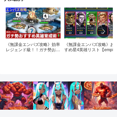
《無課金エンパズ攻略》お
《無課金エンパズ攻略》効率
すめ星4英雄リスト【empire
レジェンド級！！ガチ勢おす
& puzzles】
すめの英雄レベルアップ法
【empires & puzzles】