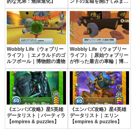
的な兄弟：無限進化】
ントの宝箱を開けてみまし
た【empires & puzzles】
Wobbly Life（ウォブリー
Wobbly Life（ウォブリー
ライフ）｜エメラルドのゴ
ライフ）｜原始ウォブリー
ルフボール｜博物館の遺物
が作った最古の車輪｜博物
館の遺物
《エンパズ攻略》星5英雄
《エンパズ攻略》星4英雄
データリスト｜バーティラ
データリスト｜エリン
【empires & puzzles】
【empires & puzzles】