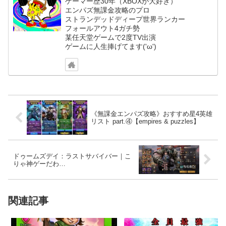
ゲーマー歴30年（XBOXが大好き）
エンパズ無課金攻略のプロ
ストランデッドディープ世界ランカー
フォールアウト4ガチ勢
某任天堂ゲームで2度TV出演
ゲームに人生捧げてます('ω')
《無課金エンパズ攻略》おすすめ星4英雄
リスト part.④【empires & puzzles】
ドゥームズデイ：ラストサバイバー｜こ
りゃ神ゲーだわ…
関連記事