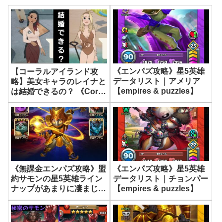
《エンパズ攻略》星5英雄
【コーラルアイランド攻
データリスト｜アメリア
略】美女キャラのレイナと
【empires & puzzles】
は結婚できるの？ 《Coral
Island》
《無課金エンパズ攻略》盟
《エンパズ攻略》星5英雄
約サモンの星5英雄ライン
データリスト｜チョンパー
ナップがあまりに凄まじす
【empires & puzzles】
ぎる件…【empires &
puzzles】