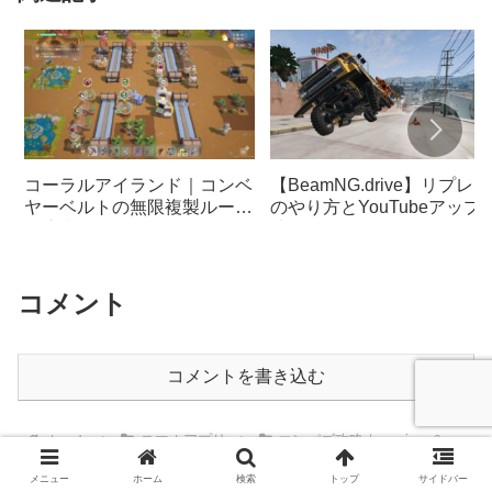
コーラルアイランド｜コンベ
【BeamNG.drive】リプレイ
ヤーベルトの無限複製ループ
のやり方とYouTubeアップ
に注意《Coral Island》
法
コメント
コメントを書き込む
ホーム
スマホアプリ
エンパズ攻略｜empires &
puzzles
メニュー
ホーム
検索
トップ
サイドバー