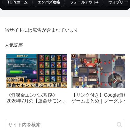
TOP/ホーム
エンパズ攻略
フォールアウト4
ウォブリー
当サイトには広告が含まれています
人気記事
【リンク付き】Google無料
《無課金エンパズ攻略》
ゲームまとめ｜グーグルイ
2026年7月の【運命サモン】
スターエッグ｜ブロック崩
で選ぶべきはこの英雄！！
し、パックマン、オリンピ
【empires & puzzles】
クetc…