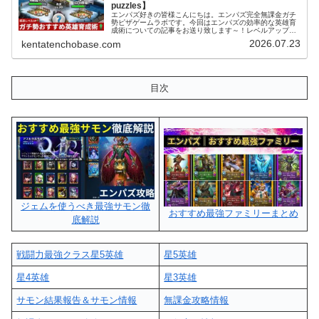
puzzles】
エンパズ好きの皆様こんにちは。エンパズ完全無課金ガチ
勢ピザゲームラボです。今回はエンパズの効率的な英雄育
成術についての記事をお送り致します～！レベルアップ効
率レジェンド級の育成術 (adsbygoogle =
2026.07.23
kentatenchobase.com
window.adsbygoo...
目次
ジェムを使うべき最強サモン徹
おすすめ最強ファミリーまとめ
底解説
戦闘力最強クラス星5英雄
星5英雄
星4英雄
星3英雄
サモン結果報告＆サモン情報
無課金攻略情報