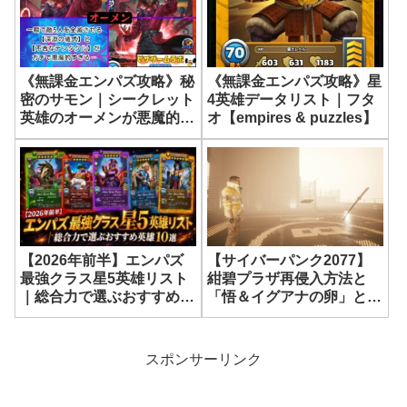
《無課金エンパズ攻略》星
《無課金エンパズ攻略》秘
4英雄データリスト｜フタ
密のサモン｜シークレット
オ【empires & puzzles】
英雄のオーメンが悪魔的な
強さでした…【empires &
puzzles】
【2026年前半】エンパズ
【サイバーパンク2077】
最強クラス星5英雄リスト
紺碧プラザ再侵入方法と
｜総合力で選ぶおすすめ英
「悟＆イグアナの卵」とり
雄10選【empires &
逃し後の入手方法｜パッチ
puzzles】
1.61で検証【Cyberpunk
2077】
スポンサーリンク