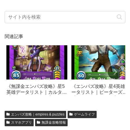
関連記事
《無課金エンパズ攻略》星5
《エンパズ攻略》星4英雄デ
英雄データリスト｜カルタ
ータリスト｜ピーターズ
【empires & puzzles】
【empires & puzzles】
エンパズ攻略｜empires & puzzles
ゲームライフ
スマホアプリ
無課金攻略情報