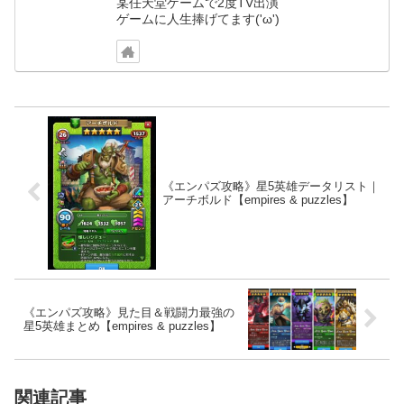
某任天堂ゲームで2度TV出演
ゲームに人生捧げてます('ω')
《エンパズ攻略》星5英雄データリスト｜
アーチボルド【empires & puzzles】
《エンパズ攻略》見た目＆戦闘力最強の
星5英雄まとめ【empires & puzzles】
関連記事