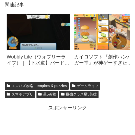
関連記事
Wobbly Life（ウォブリーラ
カイロソフト『創作ハンバ
イフ）｜【下水道】バードの
ガー堂』が神ゲーすぎた…
秘宝タスク｜バードのバジル
まとめ
エンパズ攻略｜empires & puzzles
ゲームライフ
スマホアプリ
星5英雄
最強クラス星5英雄
スポンサーリンク