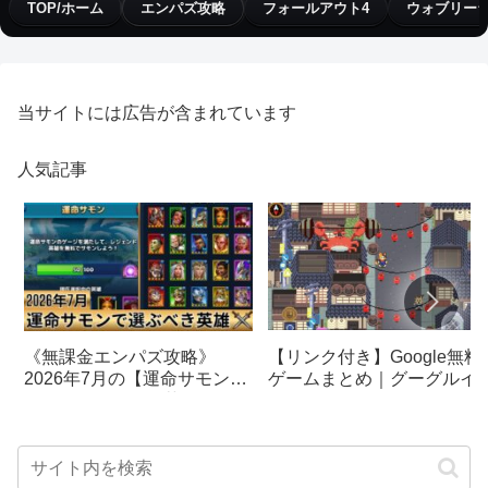
TOP/ホーム
エンパズ攻略
フォールアウト4
ウォブリー
当サイトには広告が含まれています
人気記事
【リンク付き】Google無料
《無課金エンパズ攻略》
ゲームまとめ｜グーグルイ
2026年7月の【運命サモン】
スターエッグ｜ブロック崩
で選ぶべきはこの英雄！！
し、パックマン、オリンピ
【empires & puzzles】
クetc…