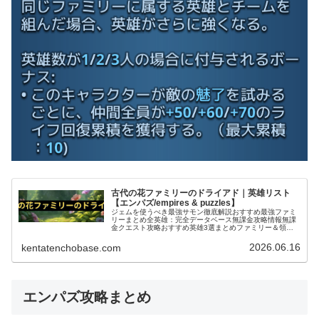
古代の花ファミリーのドライアド｜英雄リスト
【エンパズ/empires & puzzles】
ジェムを使うべき最強サモン徹底解説おすすめ最強ファミ
リーまとめ全英雄：完全データベース無課金攻略情報無課
金クエスト攻略おすすめ英雄3選まとめファミリー＆領域
まとめ一覧 (adsbygoogle = window.adsbygoogle ||…
2026.06.16
kentatenchobase.com
エンパズ攻略まとめ