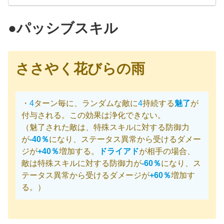
●パッシブスキル
ささやく花びらの雨
・
4
ターン毎に、ランダムな敵に
4
持続する
魅了
が
付与される。この効果は浄化できない。
（魅了された敵は、特殊スキルに対する防御力
が
-40％
になり、ステータス異常から受けるダメー
ジが
+40％
増加する。
ドライアド
が相手の場合、
敵は特殊スキルに対する防御力が
-60％
になり、ス
テータス異常から受けるダメージが
+60％
増加す
る。）