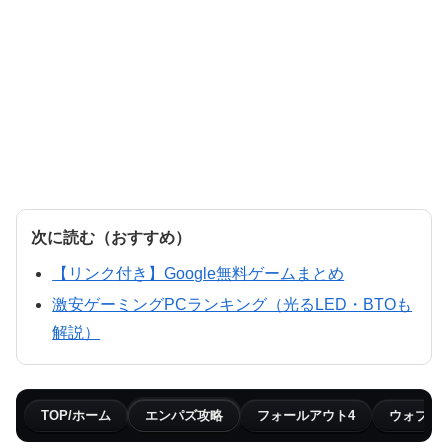
次に読む（おすすめ）
【リンク付き】Google無料ゲームまとめ
激安ゲーミングPCランキング（光るLED・BTOも
解説）
TOP/ホーム
エンパズ攻略
フォールアウト4
ウォブリ