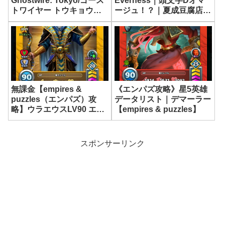
Ghostwire: Tokyo/ゴース
Everness｜頭文字Dオマ
トワイヤー トウキョウ
ージュ！？｜夏成豆腐店
【東京コンビニめぐり/デ
【ネバエバ】
イリーニンジャ】
無課金【empires &
《エンパズ攻略》星5英雄
puzzles（エンパズ）攻
データリスト｜デマーラー
略】ウラエウスLV90 エー
【empires & puzzles】
テルパワー《スキルブース
ト》作ってみました
スポンサーリンク