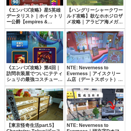
《エンパズ攻略》星5英雄
【ハングリーシャークワー
データリスト｜ホイットリ
ルド攻略】欲なホホジロザ
ー公爵【empires &
メ攻略｜アラビア海メガロ
puzzles】
ドンミッション
《エンパズ攻略》第4回｜
NTE: Neverness to
訪問衣装屋でついにテティ
Everness｜アイスクリー
シュリの最強コスチューム
ム店（デートスポット）
が解禁！【empires &
【ネバエバ】
puzzles】
【東京怪奇生活part.5】
NTE: Neverness to