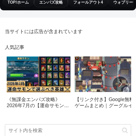
TOP/ホーム
エンパズ攻略
フォールアウト4
ウォブリー
当サイトには広告が含まれています
人気記事
【リンク付き】Google無料
《無課金エンパズ攻略》
ゲームまとめ｜グーグルイ
2026年7月の【運命サモン】
スターエッグ｜ブロック崩
で選ぶべきはこの英雄！！
し、パックマン、オリンピ
【empires & puzzles】
クetc…