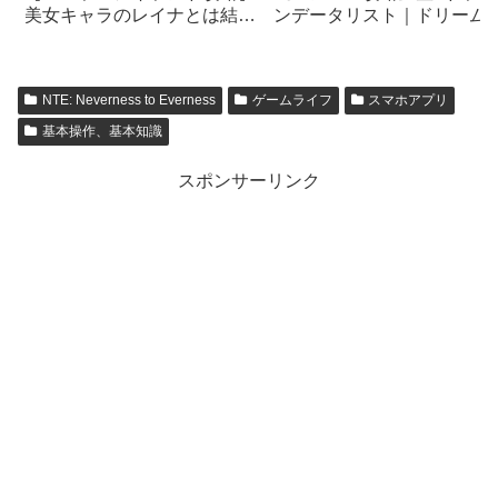
ンデータリスト｜ドリーム
美女キャラのレイナとは結婚
ャッチャー【empires &
できるの？ 《Coral Island》
puzzles】
NTE: Neverness to Everness
ゲームライフ
スマホアプリ
基本操作、基本知識
スポンサーリンク