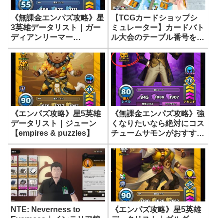
《無課金エンパズ攻略》星
【TCGカードショップシ
3英雄データリスト｜ガー
ミュレーター】カードバト
ディアンリーマー
ル大会のテーブル番号を割
【empires & puzzles】
り振る方法【TCG Card
Shop Simulator】
《エンパズ攻略》星5英雄
《無課金エンパズ攻略》強
データリスト｜ジューン
くなりたいなら絶対にコス
【empires & puzzles】
チュームサモンがおすす
め！その理由を解説
【empires & puzzles】
NTE: Neverness to
《エンパズ攻略》星5英雄