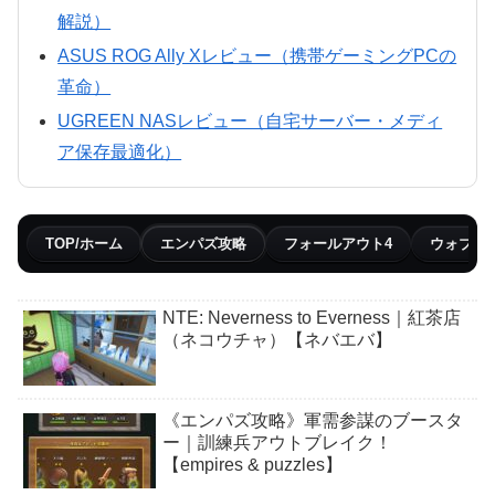
解説）
ASUS ROG Ally Xレビュー（携帯ゲーミングPCの
革命）
UGREEN NASレビュー（自宅サーバー・メディ
ア保存最適化）
TOP/ホーム
エンパズ攻略
フォールアウト4
ウォブリ
NTE: Neverness to Everness｜紅茶店
（ネコウチャ）【ネバエバ】
《エンパズ攻略》軍需参謀のブースタ
ー｜訓練兵アウトブレイク！
【empires & puzzles】