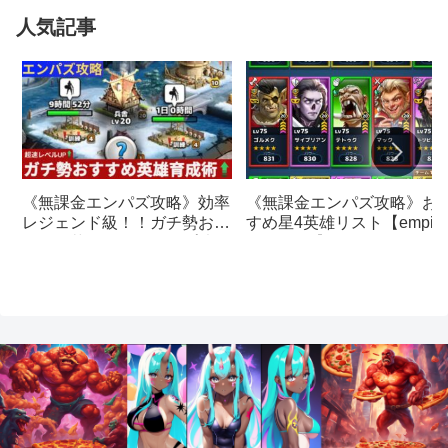
人気記事
《無課金エンパズ攻略》お
《無課金エンパズ攻略》効率
すめ星4英雄リスト【empire
レジェンド級！！ガチ勢おす
& puzzles】
すめの英雄レベルアップ法
【empires & puzzles】