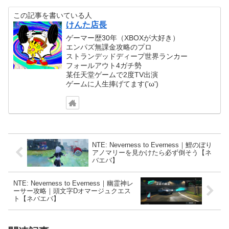
この記事を書いている人
けんた店長
ゲーマー歴30年（XBOXが大好き）
エンパズ無課金攻略のプロ
ストランデッドディープ世界ランカー
フォールアウト4ガチ勢
某任天堂ゲームで2度TV出演
ゲームに人生捧げてます('ω')
NTE: Neverness to Everness｜鯉のぼり
アノマリーを見かけたら必ず倒そう【ネ
バエバ】
NTE: Neverness to Everness｜幽霊神レ
ーサー攻略｜頭文字Dオマージュクエス
ト【ネバエバ】