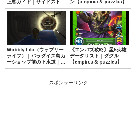
上客ガイド｜サイドストー
ン【empires & puzzles】
リー攻略【ネバエバ】
《エンパズ攻略》星5英雄
Wobbly Life（ウォブリー
データリスト｜ダグル
ライフ）｜パラダイス島カ
【empires & puzzles】
ーショップ前の下水道｜タ
イヤモンスター
スポンサーリンク