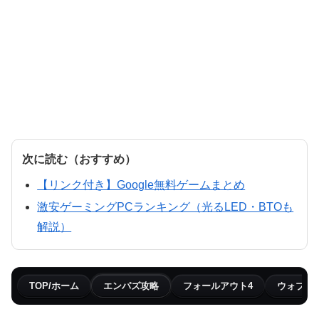
次に読む（おすすめ）
【リンク付き】Google無料ゲームまとめ
激安ゲーミングPCランキング（光るLED・BTOも
解説）
TOP/ホーム
エンパズ攻略
フォールアウト4
ウォブリ