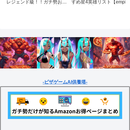
すめ星4英雄リスト【empire
レジェンド級！！ガチ勢おす
& puzzles】
すめの英雄レベルアップ法
【empires & puzzles】
-ピザゲームAI供養塔-