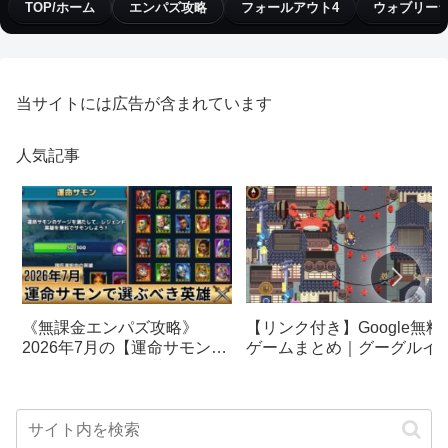
TOP/ホーム
エンパズ攻略
フォールアウト4
ウォブリー
当サイトには広告が含まれています
人気記事
【リンク付き】Google無料
《無課金エンパズ攻略》
ゲームまとめ｜グーグルイ
2026年7月の【運命サモン】
スターエッグ｜ブロック崩
で選ぶべきはこの英雄！！
し、パックマン、オリンピ
【empires & puzzles】
クetc…