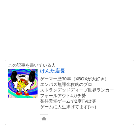
この記事を書いている人
けんた店長
ゲーマー歴30年（XBOXが大好き）
エンパズ無課金攻略のプロ
ストランデッドディープ世界ランカー
フォールアウト4ガチ勢
某任天堂ゲームで2度TV出演
ゲームに人生捧げてます('ω')