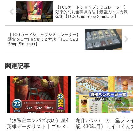
【TCGカードショップシミュレーター】
効率的なお金稼ぎ方法｜最強のトレカ錬
金術【TCG Card Shop Simulator】
【TCGカードショップシミュレーター】
通貨を日本円に変える方法【TCG Card
Shop Simulator】
関連記事
《無課金エンパズ攻略》星4
創作ハンバーガー堂プレイ
英雄データリスト｜ゴルメク
記《30年目》カイロくん大
【empires & puzzles】
殖モード！？