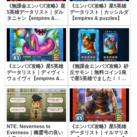
《無課金エンパズ攻略》星
《エンパズ攻略》星5英雄
5英雄データリスト｜ダル
データリスト｜カッシルダ
タニャン【empires &
【empires & puzzles】
puzzles】
《エンパズ攻略》星5英雄
《無課金エンパズ攻略》砂
データリスト｜ディヴィ・
丘サモン｜無料コイン1発
ウェイヴィ【empires &
で星5英雄でました！！
puzzles】
『ヘテプヘレス』スパのス
フィンクス【empires &
puzzles】
NTE: Neverness to
《エンパズ攻略》星5英雄
Everness｜幽霊号の良い
データリスト｜イルマリネ