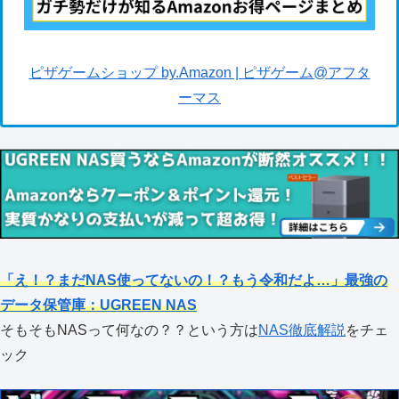
ピザゲームショップ by.Amazon | ピザゲーム@アフタ
ーマス
「え！？まだNAS使ってないの！？もう令和だよ…」最強の
データ保管庫：UGREEN NAS
そもそもNASって何なの？？という方は
NAS徹底解説
をチェ
ック