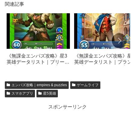
関連記事
《無課金エンパズ攻略》星3
《無課金エンパズ攻略》星3
英雄データリスト｜ブリーニ
英雄データリスト｜プラン
ー【empires & puzzles】
ェ【empires & puzzles】
エンパズ攻略｜empires & puzzles
ゲームライフ
スマホアプリ
星5英雄
スポンサーリンク