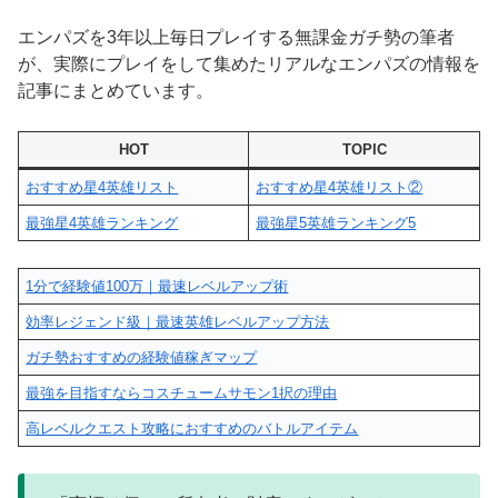
エンパズを3年以上毎日プレイする無課金ガチ勢の筆者
が、実際にプレイをして集めたリアルなエンパズの情報を
記事にまとめています。
HOT
TOPIC
おすすめ星4英雄リスト
おすすめ星4英雄リスト②
最強星4英雄ランキング
最強星5英雄ランキング5
1分で経験値100万｜最速レベルアップ術
効率レジェンド級｜最速英雄レベルアップ方法
ガチ勢おすすめの経験値稼ぎマップ
最強を目指すならコスチュームサモン1択の理由
高レベルクエスト攻略におすすめのバトルアイテム