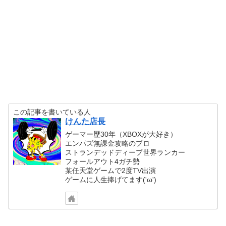
この記事を書いている人
けんた店長
ゲーマー歴30年（XBOXが大好き）
エンパズ無課金攻略のプロ
ストランデッドディープ世界ランカー
フォールアウト4ガチ勢
某任天堂ゲームで2度TV出演
ゲームに人生捧げてます('ω')