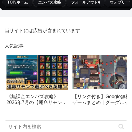
TOP/ホーム
エンパズ攻略
フォールアウト4
ウォブリー
当サイトには広告が含まれています
人気記事
【リンク付き】Google無料
《無課金エンパズ攻略》
ゲームまとめ｜グーグルイ
2026年7月の【運命サモン】
スターエッグ｜ブロック崩
で選ぶべきはこの英雄！！
し、パックマン、オリンピ
【empires & puzzles】
クetc…