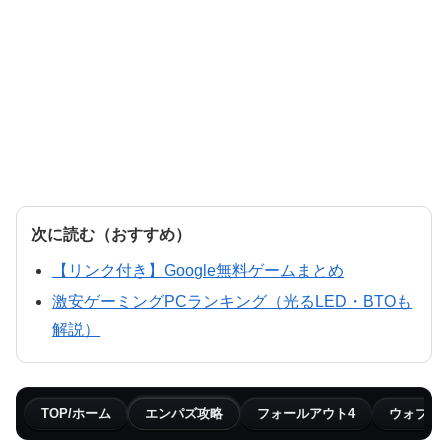
次に読む（おすすめ）
【リンク付き】Google無料ゲームまとめ
激安ゲーミングPCランキング（光るLED・BTOも
解説）
TOP/ホーム
エンパズ攻略
フォールアウト4
ウォブリ