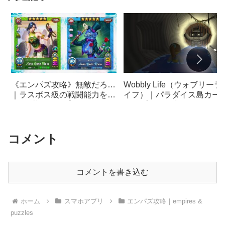
《エンパズ攻略》無敵だろ…
Wobbly Life（ウォブリーラ
｜ラスボス級の戦闘能力を持
イフ）｜パラダイス島カー
つ星5英雄たち【empires &
ョップ前の下水道｜タイヤ
puzzles】
ンスター
コメント
コメントを書き込む
ホーム
スマホアプリ
エンパズ攻略｜empires &
puzzles