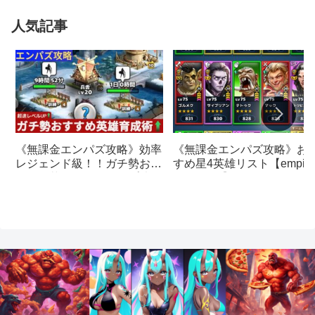
人気記事
《無課金エンパズ攻略》お
《無課金エンパズ攻略》効率
すめ星4英雄リスト【empire
レジェンド級！！ガチ勢おす
& puzzles】
すめの英雄レベルアップ法
【empires & puzzles】