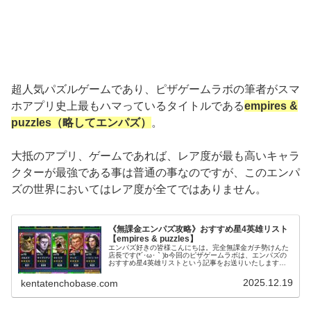
超人気パズルゲームであり、ピザゲームラボの筆者がスマ
ホアプリ史上最もハマっているタイトルである
empires &
puzzles（略してエンパズ）
。
大抵のアプリ、ゲームであれば、レア度が最も高いキャラ
クターが最強である事は普通の事なのですが、このエンパ
ズの世界においてはレア度が全てではありません。
《無課金エンパズ攻略》おすすめ星4英雄リスト
【empires & puzzles】
エンパズ好きの皆様こんにちは。完全無課金ガチ勢けんた
店長です(*´･ω･｀)b今回のピザゲームラボは、エンパズの
おすすめ星4英雄リストという記事をお送りいたします
～！▶ 星4の他のおすすめもまとめて見る： 星4おすすめ
英雄3選まとめおすすめ...
2025.12.19
kentatenchobase.com