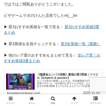
ではではご閲覧ありがとうございました。
ピザゲームラボのけんた店長でしたm(__)m
▶ 星3おすすめ英雄を一覧で見る：
星3おすすめ英雄3選
まとめ
▶ 星3英雄を全員チェックする：
星3全英雄一覧（図鑑）
▶ 他のレア度のおすすめもまとめて見る：
全レア度｜お
すすめ英雄3選まとめ
《無課金エンパズ攻略》最強の星3英雄｜ツリビ
ル【empires & puzzles】
エンパズ好きの皆様こんにちは。完全無課金ガチ勢けんた
店長です(*´･ω･｀)b今回のピザゲームラボは、エンパズの
おすすめ星3英雄【ツリビル】さんについての記事をお送
りいたします～！星3英雄を育てておくべき理由
(adsbygoogle = ...
2025.11.03
kentatenchobase.com
メニュー
ホーム
検索
トップ
サイドバー