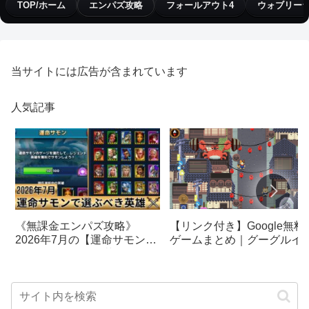
TOP/ホーム
エンパズ攻略
フォールアウト4
ウォブリー
当サイトには広告が含まれています
人気記事
【リンク付き】Google無料
《無課金エンパズ攻略》
ゲームまとめ｜グーグルイ
2026年7月の【運命サモン】
スターエッグ｜ブロック崩
で選ぶべきはこの英雄！！
し、パックマン、オリンピ
【empires & puzzles】
クetc…