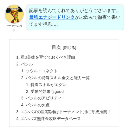
記事を読んでくれてありがとうございます。
最強エナジードリンク
がぶ飲みで徹夜で書い
てます押忍…。
ピザゲームラ
ボ
目次
星3英雄を育てておくべき理由
バジル
ソウル・コネクト
バジルの特殊スキル全文と能力一覧
特殊スキルがエグい
受動的効果もgood
バジルのアビリティ
バジルの欠点
エンパズの星3英雄はトーナメント用に育成推奨！
エンパズ無課金攻略データベース