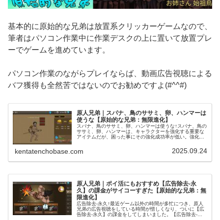
基本的に原始的な兄弟は放置系クリッカーゲームなので、
筆者はパソコン作業中に作業デスクの上に置いて放置プレ
ーでゲームを進めています。
パソコン作業のながらプレイならば、動画広告視聴による
バフ獲得も全然苦ではないのでお勧めですよ(#^^#)
原人兄弟｜スパナ、鳥のササミ、卵、ハンマーは
使うな【原始的な兄弟：無限進化】
スパナ、鳥のササミ、卵、ハンマーは使うな↑スパナ、鳥の
ササミ、卵、ハンマーは、キャラクターを強化する重要な
アイテムだが、困った事にその強化成功率が低い。強化成
功確率が20％を切ると、スクリーンショットのように連続
で強化失敗になる事もしばしば...
2025.09.24
kentatenchobase.com
原人兄弟｜ポイ活にもおすすめ【広告除去-永
久】の課金がサイコーすぎた【原始的な兄弟：無
限進化】
広告除去-永久↑最近ゲーム以外の時間が多忙につき、原人
兄弟の広告視聴をしている時間が惜しくなり、ついに【広
告除去-永久】の課金をしてしまいました。【広告除去-永
久】の課金をすると、その名の通りゲーム内の広告視聴系