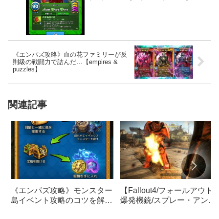
《エンパズ攻略》血の花ファミリーが反
則級の戦闘力で詰んだ…【empires &
puzzles】
関連記事
《エンパズ攻略》モンスター
【Fallout4/フォールアウト
島イベント攻略のコツを解説
爆発機銃/スプレー・アン
【empires & puzzles】
ド・プレイ【ユニーク武器