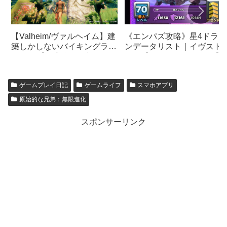
《エンパズ攻略》星4ドラゴ
【Valheim/ヴァルヘイム】建
ンデータリスト｜イヴスト
築しかしないバイキングライ
スザ【empires & puzzles】
フday1【作業台の屋根とベ
ッドの火について徹底解
説！】
ゲームプレイ日記
ゲームライフ
スマホアプリ
原始的な兄弟：無限進化
スポンサーリンク