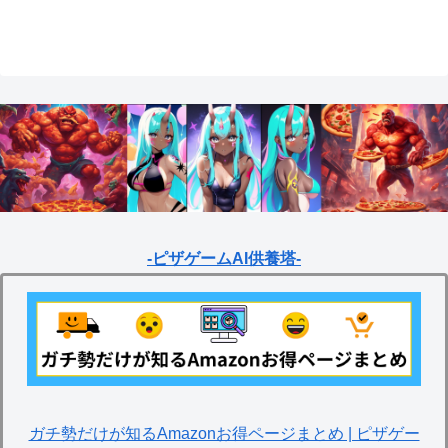
& puzzles】
すめの英雄レベルアップ法
【empires & puzzles】
-ピザゲームAI供養塔-
ガチ勢だけが知るAmazonお得ページまとめ | ピザゲー