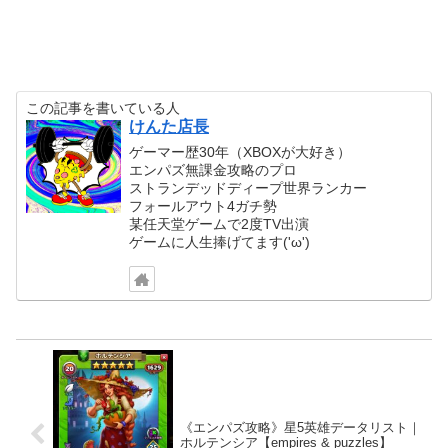
この記事を書いている人
けんた店長
ゲーマー歴30年（XBOXが大好き）
エンパズ無課金攻略のプロ
ストランデッドディープ世界ランカー
フォールアウト4ガチ勢
某任天堂ゲームで2度TV出演
ゲームに人生捧げてます('ω')
《エンパズ攻略》星5英雄データリスト｜
ホルテンシア【empires & puzzles】