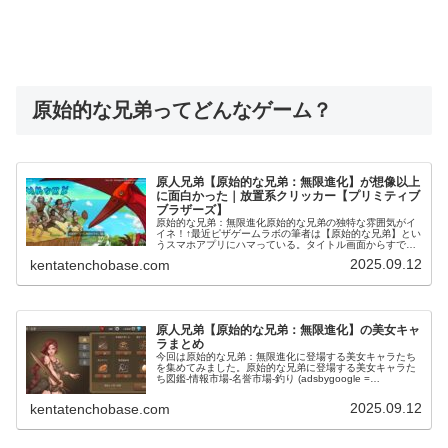
原始的な兄弟ってどんなゲーム？
原人兄弟【原始的な兄弟：無限進化】が想像以上
に面白かった｜放置系クリッカー【プリミティブ
ブラザーズ】
原始的な兄弟：無限進化原始的な兄弟の独特な雰囲気がイ
イネ！↑最近ピザゲームラボの筆者は【原始的な兄弟】とい
うスマホアプリにハマっている。タイトル画面からすでに
なかなか独特な雰囲気が伝わってきます。原始的な兄弟の
2025.09.12
kentatenchobase.com
ゲームシステム原始的な兄弟は基...
原人兄弟【原始的な兄弟：無限進化】の美女キャ
ラまとめ
今回は原始的な兄弟：無限進化に登場する美女キャラたち
を集めてみました。原始的な兄弟に登場する美女キャラた
ち図鑑-情報市場-名誉市場-釣り (adsbygoogle =
window.adsbygoogle || []).push({});市...
2025.09.12
kentatenchobase.com