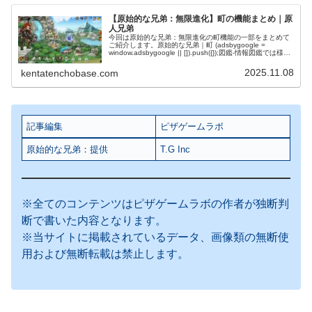
【原始的な兄弟：無限進化】町の機能まとめ｜原
人兄弟
今回は原始的な兄弟：無限進化の町機能の一部をまとめて
ご紹介します。原始的な兄弟｜町 (adsbygoogle =
window.adsbygoogle || []).push({});図鑑-情報図鑑では様々
な情報が確認できる。 (adsby...
2025.11.08
kentatenchobase.com
記事編集
ピザゲームラボ
原始的な兄弟：提供
T.G Inc
※全てのコンテンツはピザゲームラボの作者が独断判
断で書いた内容となります。
※当サイトに掲載されているデータ、画像類の無断使
用および無断転載は禁止します。