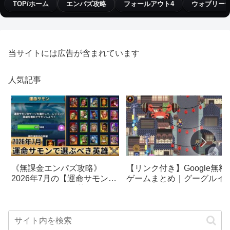
TOP/ホーム
エンパズ攻略
フォールアウト4
ウォブリー
当サイトには広告が含まれています
人気記事
【リンク付き】Google無料
《無課金エンパズ攻略》
ゲームまとめ｜グーグルイ
2026年7月の【運命サモン】
スターエッグ｜ブロック崩
で選ぶべきはこの英雄！！
し、パックマン、オリンピ
【empires & puzzles】
クetc…