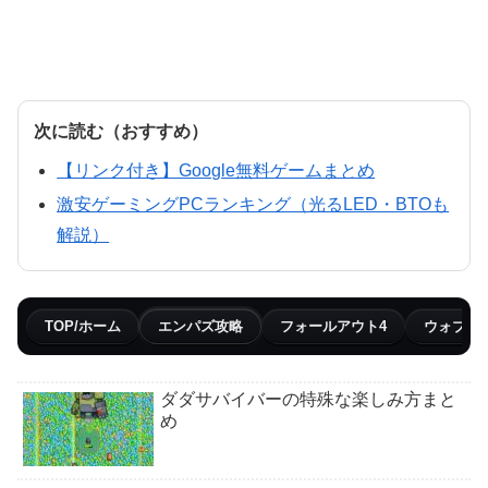
次に読む（おすすめ）
【リンク付き】Google無料ゲームまとめ
激安ゲーミングPCランキング（光るLED・BTOも
解説）
TOP/ホーム
エンパズ攻略
フォールアウト4
ウォブリ
ダダサバイバーの特殊な楽しみ方まと
め