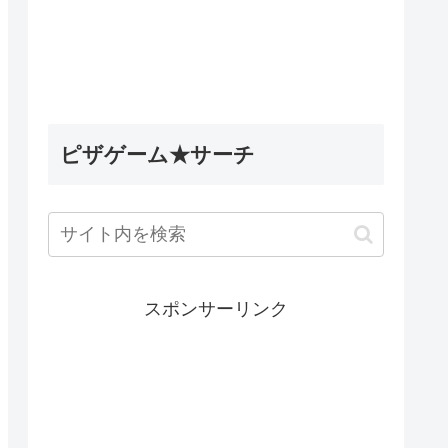
5英雄デ
Wobbly Life（ウォブリーラ
ィナック
イフ）｜古代のミステリータ
les】
スク攻略｜古代ウォブリーの
試練の隠し要素
ピザゲーム★サーチ
スポンサーリンク