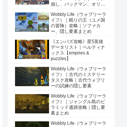
崩し、パックマン、オリン
ピックetc…
Wobbly Life（ウォブリーラ
イフ）｜眠りの王（ユメ国
の冒険）攻略｜ソファカ
ー、隠し要素まとめ
《エンパズ攻略》星5英雄
データリスト｜ペルティナ
ックス【empires &
puzzles】
Wobbly Life（ウォブリーラ
イフ）｜古代のミステリー
タスク攻略｜古代ウォブリ
ーの試練の隠し要素
Wobbly Life（ウォブリーラ
イフ）｜ジャングル島のピ
ラミッド遺跡攻略｜隠し要
素まとめ
Wobbly Life（ウォブリーラ