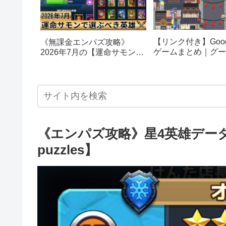
【リンク付き】Goog
《無課金エンパズ攻略》
ゲームまとめ｜グー
2026年7月の【運命サモン】
スターエッグ｜ブロ
で選ぶべきはこの英雄！！
し、パックマン、オ
【empires & puzzles】
クetc…
《エンパズ攻略》星4英雄データリ
puzzles】