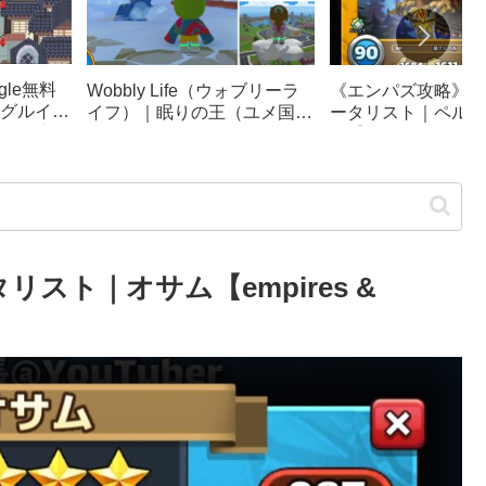
le無料
《エンパズ攻略》星
Wobbly Life（ウォブリーラ
グルイー
ータリスト｜ペルテ
イフ）｜眠りの王（ユメ国の
ック崩
ス【empires & puzz
冒険）攻略｜ソファカー、隠
リンピッ
し要素まとめ
スト｜オサム【empires &