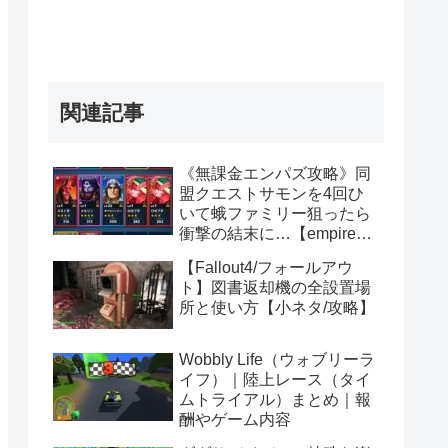
関連記事
《無課金エンパズ攻略》同
盟クエストサモンを4回ひ
いて蛾ファミリー狙ったら
衝撃の結末に…【empires &
puzzles】
【Fallout4/フォールアウ
ト】図書返却機の全設置場
所と使い方【小ネタ/攻略】
Wobbly Life（ウォブリーラ
イフ）｜陸上レース（タイ
ムトライアル）まとめ｜報
酬やゲーム内容