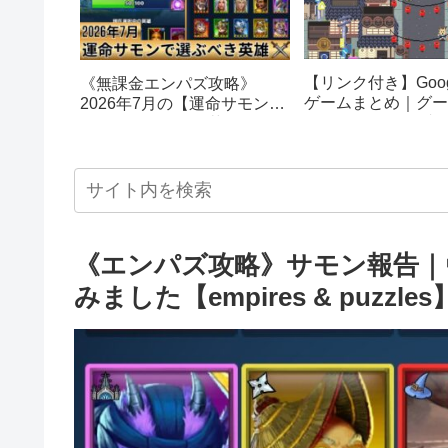
【リンク付き】Goog
《無課金エンパズ攻略》
ゲームまとめ｜グー
2026年7月の【運命サモン】
スターエッグ｜ブロ
で選ぶべきはこの英雄！！
し、パックマン、オ
【empires & puzzles】
クetc…
《エンパズ攻略》サモン報告｜
みました【empires & puzzles