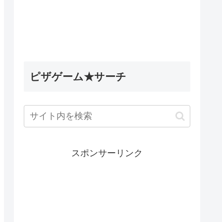
5英雄デ
Wobbly Life（ウォブリーラ
ィナック
イフ）｜古代のミステリータ
les】
スク攻略｜古代ウォブリーの
試練の隠し要素
ピザゲーム★サーチ
スポンサーリンク