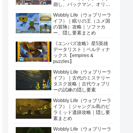
崩し、パックマン、オリン
ピックetc…
Wobbly Life（ウォブリーラ
イフ）｜眠りの王（ユメ国
の冒険）攻略｜ソファカ
ー、隠し要素まとめ
《エンパズ攻略》星5英雄
データリスト｜ペルティナ
ックス【empires &
puzzles】
Wobbly Life（ウォブリーラ
イフ）｜古代のミステリー
タスク攻略｜古代ウォブリ
ーの試練の隠し要素
Wobbly Life（ウォブリーラ
イフ）｜ジャングル島のピ
ラミッド遺跡攻略｜隠し要
素まとめ
Wobbly Life（ウォブリーラ