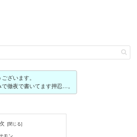
うございます。
みで徹夜で書いてます押忍…。
次
サモン