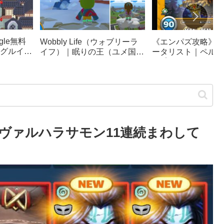
le無料
《エンパズ攻略》星
Wobbly Life（ウォブリーラ
グルイー
ータリスト｜ペルテ
イフ）｜眠りの王（ユメ国の
ック崩
ス【empires & puzz
冒険）攻略｜ソファカー、隠
リンピッ
し要素まとめ
ヴァルハラサモン11連続まわして
】