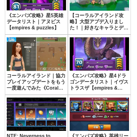
《エンパズ攻略》星5英雄
【コーラルアイランド攻
データリスト｜アヌビス
略】大型アプデ入りまし
【empires & puzzles】
た！｜好きなキャラとデー
トが可能に！《Coral
Island》
《エンパズ攻略》星4ドラ
コーラルアイランド｜協力
ゴンデータリスト｜イヴス
プレイアップデートをもう
トラスザ【empires &
一度遊んでみた《Coral
puzzles】
Island》
NTE: Neverness to
《エンパズ攻略》英雄リー