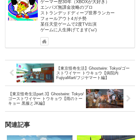
ゲーマー歴30年（XBOXが大好き）
エンパズ無課金攻略のプロ
ストランデッドディープ世界ランカー
フォールアウト4ガチ勢
某任天堂ゲームで2度TV出演
ゲームに人生捧げてます('ω')
【東京怪奇生活】Ghostwire: Tokyo/ゴー
ストワイヤー トウキョウ【病院内
FujiyaMart/フジヤマート編】
【東京怪奇生活part.3】Ghostwire: Tokyo/
ゴーストワイヤー トウキョウ【雨のトー
キョー 黒服とJK編】
関連記事