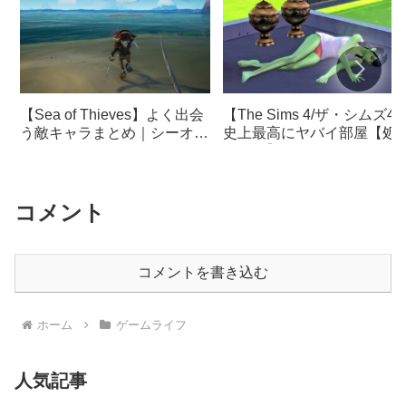
【The Sims 4/ザ・シムズ4
【Sea of Thieves】よく出会
史上最高にヤバイ部屋【処
う敵キャラまとめ｜シーオブ
るーむ】
シーブス
コメント
コメントを書き込む
ホーム
ゲームライフ
人気記事