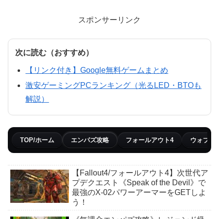
スポンサーリンク
次に読む（おすすめ）
【リンク付き】Google無料ゲームまとめ
激安ゲーミングPCランキング（光るLED・BTOも
解説）
TOP/ホーム
エンパズ攻略
フォールアウト4
ウォブリ
【Fallout4/フォールアウト4】次世代ア
プデクエスト《Speak of the Devil》で
最強のX-02パワーアーマーをGETしよ
う！