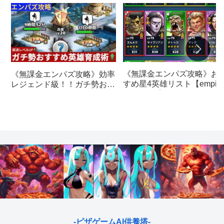
《無課金エンパズ攻略》お
《無課金エンパズ攻略》効率
すめ星4英雄リスト【empire
レジェンド級！！ガチ勢おす
& puzzles】
すめの英雄レベルアップ法
【empires & puzzles】
-ピザゲームAI供養塔-