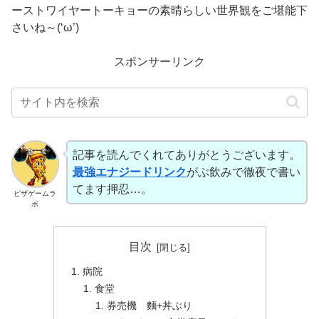
ーストワイヤートーキョーの素晴らしい世界観をご堪能下
さいね～(‘ω’)
スポンサーリンク
記事を読んでくれてありがとうございます。
最強エナジードリンク
がぶ飲みで徹夜で書い
てます押忍…。
ピザゲームラ
ボ
目次
病院
食堂
券売機 麵+丼ぶり