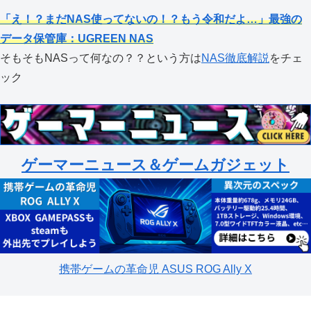
「え！？まだNAS使ってないの！？もう令和だよ…」最強の
データ保管庫：UGREEN NAS
そもそもNASって何なの？？という方は
NAS徹底解説
をチェ
ック
ゲーマーニュース＆ゲームガジェット
携帯ゲームの革命児 ASUS ROG Ally X