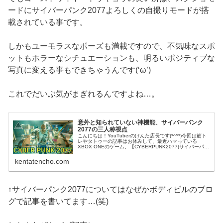
ードにサイバーパンク2077よろしくの自撮りモードが搭
載されている事です。
しかもユーモラスなポーズも満載ですので、不気味なスポ
ットもホラーなシチュエーションも、明るいポジティブな
写真に変える事もできちゃうんです(‘ω’)
これでだいぶ気がまぎれるんですよね…。
意外と知られていない神機能、サイバーパンク
2077の三人称視点
こんにちは！YouTuberのけんた店長です(*^^*)今回は筋ト
レやタトゥーの記事はお休みして、最近ハマっている
XBOX ONEのゲーム、【CYBERPUNK2077(サイバーパン
ク2077)】についての記事を書きたいと思います！(*^^...
kentatencho.com
↑サイバーパンク2077についてはなぜかボディビルのブロ
グで記事を書いてます…(笑)