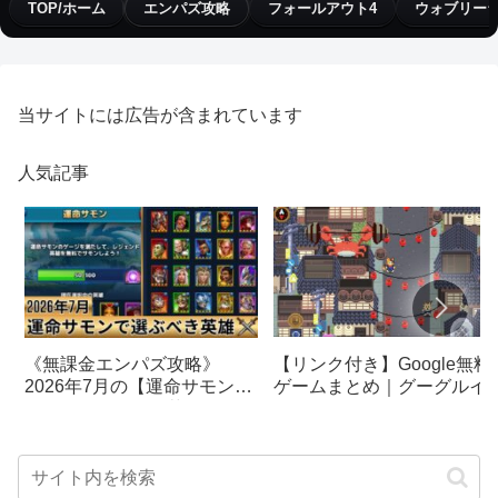
TOP/ホーム
エンパズ攻略
フォールアウト4
ウォブリー
当サイトには広告が含まれています
人気記事
【リンク付き】Google無料
《無課金エンパズ攻略》
ゲームまとめ｜グーグルイ
2026年7月の【運命サモン】
スターエッグ｜ブロック崩
で選ぶべきはこの英雄！！
し、パックマン、オリンピ
【empires & puzzles】
クetc…