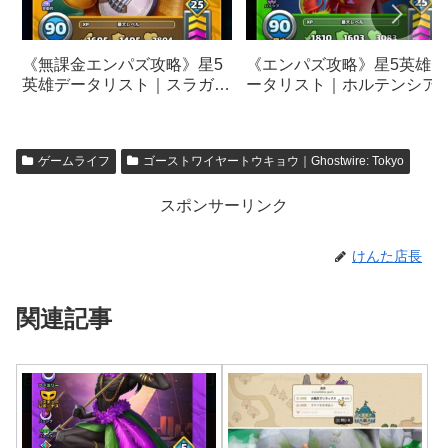
《無課金エンパズ攻略》星5
《エンパズ攻略》星5英雄デ
英雄データリスト｜スラガス
ータリスト｜ホルテンシア
【empires & puzzles】
【empires & puzzles】
ゲームライフ
ゴーストワイヤートウキョウ｜Ghostwire: Tokyo
スポンサーリンク
けんた店長
関連記事