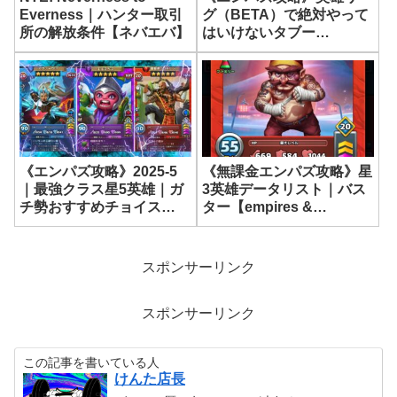
Everness｜ハンター取引
グ（BETA）で絶対やって
所の解放条件【ネバエバ】
はいけないタブー
【empires & puzzles】
《無課金エンパズ攻略》星
《エンパズ攻略》2025-5
3英雄データリスト｜バス
｜最強クラス星5英雄｜ガ
ター【empires &
チ勢おすすめチョイス
puzzles】
【empires & puzzles】
スポンサーリンク
スポンサーリンク
この記事を書いている人
けんた店長