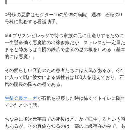
0号棟の悪夢はセクター16の恐怖の病院、通称：石棺の0
号棟に勤務する看護助手。
666プリズンビレッジで待つ家族の元に仕送りするために
一生懸命働く悪魔族の出稼ぎ娘だが、ストレスが一定量た
まると隙あらば自慢の鉄爪で患者の息の根を止める（基本
的には悪魔）。
その愛らしい容姿のため患者たちには人気があるが、今年
に入って既に彼女による犠牲者は100人を超えており、石
棺の院長の悩みの種である。
生徒会長オーガ
が石棺を視察した時は怖くてトイレに隠れ
ていたという話。
ちなみに多次元宇宙での死後はどこかで転生するという噂
もあるが、その真偽を知るのは一部の上級存在のみで、あ