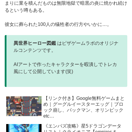
まりに業を積んだものは無限地獄で暗黒の炎に焼かれ続け
るという噂もある。
彼女に葬られた100人の犠牲者の行方やいかに…。
異世界ヒーロー図鑑
はピザゲームラボのオリジナ
ルコンテンツです。
AIアートで作ったキャラクターを暇潰しでトレカ
風にして公開しています(笑)
【リンク付き】Google無料ゲームまと
め｜グーグルイースターエッグ｜ブロ
ック崩し、パックマン、オリンピック
etc…
《エンパズ攻略》星5ドラゴンデータ
リスト｜クライオニア【empires &