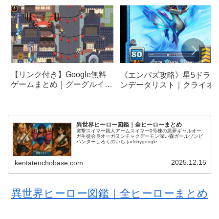
【リンク付き】Google無料
《エンパズ攻略》星5ドラゴ
ゲームまとめ｜グーグルイー
ンデータリスト｜クライオ
スターエッグ｜ブロック崩
ア【empires & puzzles】
し、パックマン、オリンピッ
クetc…
異世界ヒーロー図鑑｜全ヒーローまとめ
突撃スイマー殺人アームスイマー0号棟の悪夢ギャルオー
ガ生徒会長オーガヌンチャクデーモン深い森ガールゾンビ
ハンターしろくのいち (adsbygoogle =
window.adsbygoogle || []).push({});シカ救助系Yo...
2025.12.15
kentatenchobase.com
異世界ヒーロー図鑑｜全ヒーローまとめ