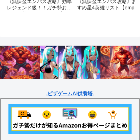
《無課金エンパズ攻略》お
《無課金エンパズ攻略》効率
すめ星4英雄リスト【empire
レジェンド級！！ガチ勢おす
& puzzles】
すめの英雄レベルアップ法
【empires & puzzles】
-ピザゲームAI供養塔-