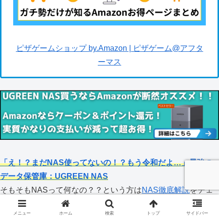
ピザゲームショップ by.Amazon | ピザゲーム@アフタ
ーマス
「え！？まだNAS使ってないの！？もう令和だよ…」最強の
データ保管庫：UGREEN NAS
そもそもNASって何なの？？という方は
NAS徹底解説
をチェ
ック
メニュー
ホーム
検索
トップ
サイドバー