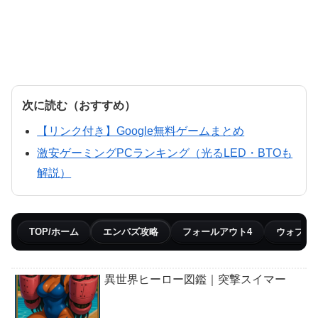
次に読む（おすすめ）
【リンク付き】Google無料ゲームまとめ
激安ゲーミングPCランキング（光るLED・BTOも
解説）
TOP/ホーム
エンパズ攻略
フォールアウト4
ウォブリ
異世界ヒーロー図鑑｜突撃スイマー