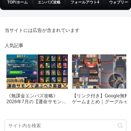
TOP/ホーム
エンパズ攻略
フォールアウト4
ウォブリー
当サイトには広告が含まれています
人気記事
【リンク付き】Google無料
《無課金エンパズ攻略》
ゲームまとめ｜グーグルイ
2026年7月の【運命サモン】
スターエッグ｜ブロック崩
で選ぶべきはこの英雄！！
し、パックマン、オリンピ
【empires & puzzles】
クetc…