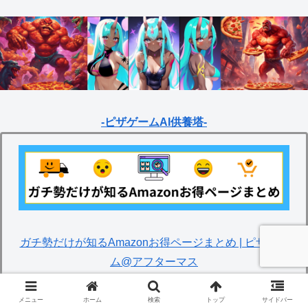
-ピザゲームAI供養塔-
ガチ勢だけが知るAmazonお得ページまとめ | ピザゲー
ム@アフターマス
メニュー
ホーム
検索
トップ
サイドバー