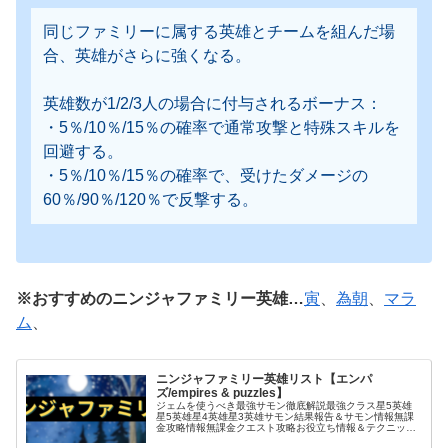
同じファミリーに属する英雄とチームを組んだ場
合、英雄がさらに強くなる。
英雄数が1/2/3人の場合に付与されるボーナス：
・5％/10％/15％の確率で通常攻撃と特殊スキルを
回避する。
・5％/10％/15％の確率で、受けたダメージの
60％/90％/120％で反撃する。
※おすすめのニンジャファミリー英雄…
寅
、
為朝
、
マラ
ム
、
ニンジャファミリー英雄リスト【エンパ
ズ/empires & puzzles】
ジェムを使うべき最強サモン徹底解説最強クラス星5英雄
星5英雄星4英雄星3英雄サモン結果報告＆サモン情報無課
金攻略情報無課金クエスト攻略お役立ち情報＆テクニック
タイタン関連戦いたくない厄介な英雄エンパズ｜ドラゴン