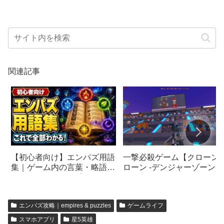
関連記事
【初心者向け】エンパズ用語
一撃必殺ゲーム【クローン
集｜ゲーム内の言葉・略語を
ローン -デンジャーゾーン-
分かりやすく解説【empires
が最高にエキサイティング
& puzzles】
った
エンパズ攻略｜empires & puzzles
ゲームライフ
スマホアプリ
星5英雄