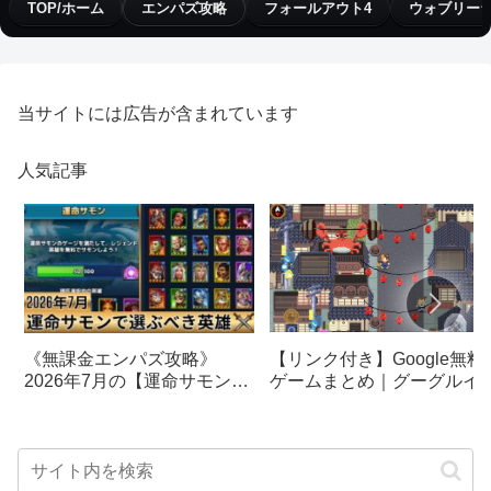
TOP/ホーム
エンパズ攻略
フォールアウト4
ウォブリー
当サイトには広告が含まれています
人気記事
【リンク付き】Google無料
《無課金エンパズ攻略》
ゲームまとめ｜グーグルイ
2026年7月の【運命サモン】
スターエッグ｜ブロック崩
で選ぶべきはこの英雄！！
し、パックマン、オリンピ
【empires & puzzles】
クetc…