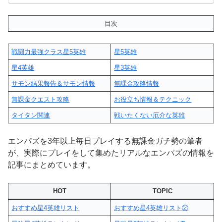
目次
戦闘力最強クラス星5英雄
星5英雄
星4英雄
星3英雄
サモン結果報告＆サモン情報
無課金攻略情報
無課金クエスト攻略
お役立ち情報＆テクニック
タイタン関連
戦いたくない厄介な英雄
エンパズを3年以上毎日プレイする無課金ガチ勢の筆者
が、実際にプレイをして集めたリアルなエンパズの情報を
記事にまとめています。
HOT
TOPIC
おすすめ星4英雄リスト
おすすめ星4英雄リスト②