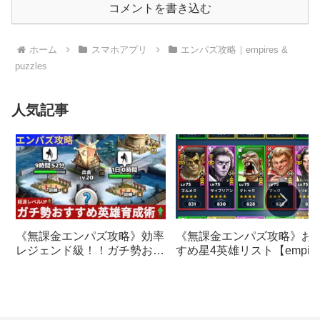
コメントを書き込む
ホーム
スマホアプリ
エンパズ攻略｜empires &
puzzles
人気記事
《無課金エンパズ攻略》お
《無課金エンパズ攻略》効率
すめ星4英雄リスト【empire
レジェンド級！！ガチ勢おす
& puzzles】
すめの英雄レベルアップ法
【empires & puzzles】