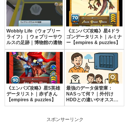
《エンパズ攻略》星4ドラ
Wobbly Life（ウォブリー
ゴンデータリスト｜ルミナ
ライフ）｜ウォブリーサウ
ー【empires & puzzles】
ルスの足跡｜博物館の遺物
《エンパズ攻略》星5英雄
最強のデータ保管庫：
データリスト｜赤ずきん
NASって何？｜外付け
【empires & puzzles】
HDDとの違いやオススメ
のUGREEN NASについて
スポンサーリンク