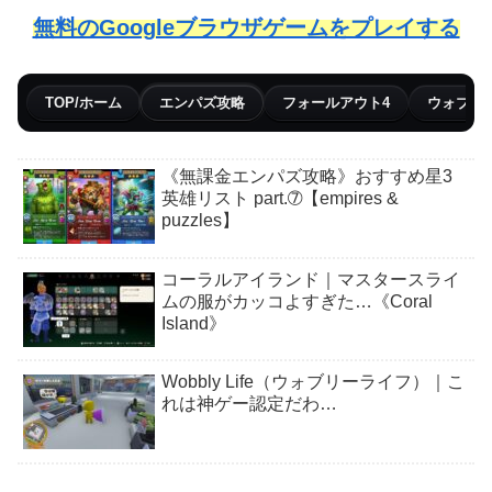
無料のGoogleブラウザゲームをプレイする
TOP/ホーム
エンパズ攻略
フォールアウト4
ウォブリ
《無課金エンパズ攻略》おすすめ星3
英雄リスト part.➆【empires &
puzzles】
コーラルアイランド｜マスタースライ
ムの服がカッコよすぎた…《Coral
Island》
Wobbly Life（ウォブリーライフ）｜こ
れは神ゲー認定だわ…