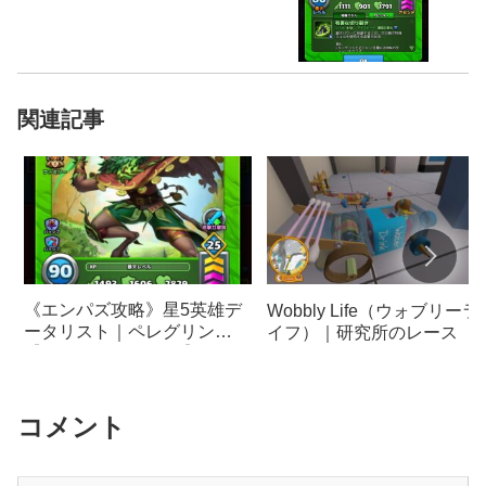
関連記事
《エンパズ攻略》星5英雄デ
Wobbly Life（ウォブリーラ
ータリスト｜ペレグリン
イフ）｜研究所のレース（
【empires & puzzles】
イムトライアル）まとめ｜
酬やゲーム内容
コメント