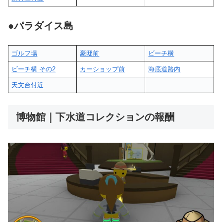
●
パラダイス島
ゴルフ場
豪邸前
ビーチ横
ビーチ横 その2
カーショップ前
海底道路内
天文台付近
博物館｜下水道コレクションの報酬