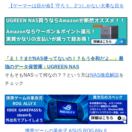
【ゲーマーは目が命】守ろう。2つしかない大事な目を
「え！？まだNAS使ってないの！？もう令和だよ…」最
強のデータ保管庫：UGREEN NAS
そもそもNASって何なの？？という方は
NAS徹底解説
を
チェック
携帯ゲームの革命児 ASUS ROG Ally X