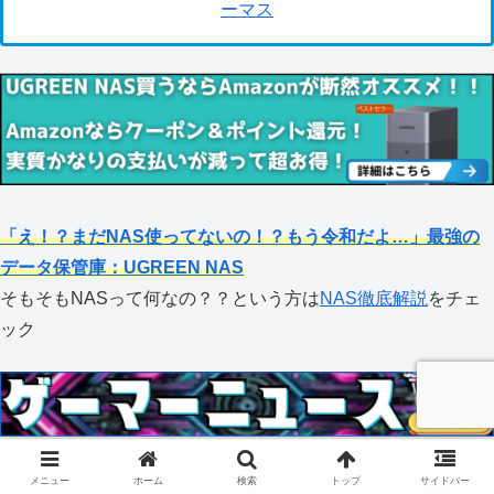
ーマス
「え！？まだNAS使ってないの！？もう令和だよ…」最強の
データ保管庫：UGREEN NAS
そもそもNASって何なの？？という方は
NAS徹底解説
をチェ
ック
ゲーマーニュース＆ゲームガジェット
メニュー
ホーム
検索
トップ
サイドバー