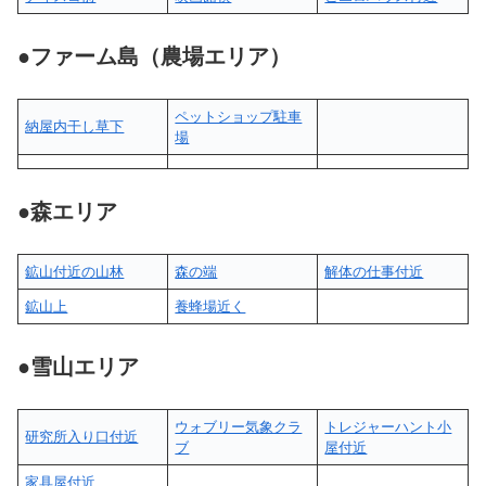
●
ファーム島
（
農場エリア
）
ペットショップ駐車
納屋内干し草下
場
●森エリア
鉱山付近の山林
森の端
解体の仕事付近
鉱山上
養蜂場近く
●雪山エリア
ウォブリー気象クラ
トレジャーハント小
研究所入り口付近
ブ
屋付近
家具屋付近