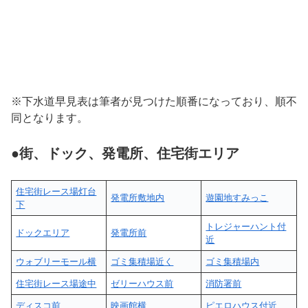
※下水道早見表は筆者が見つけた順番になっており、順不
同となります。
●
街
、
ドック
、
発電所
、
住宅街
エリア
住宅街レース場灯台
発電所敷地内
遊園地すみっこ
下
トレジャーハント付
ドックエリア
発電所前
近
ウォブリーモール横
ゴミ集積場近く
ゴミ集積場内
住宅街レース場途中
ゼリーハウス前
消防署前
ディスコ前
映画館横
ピエロハウス付近