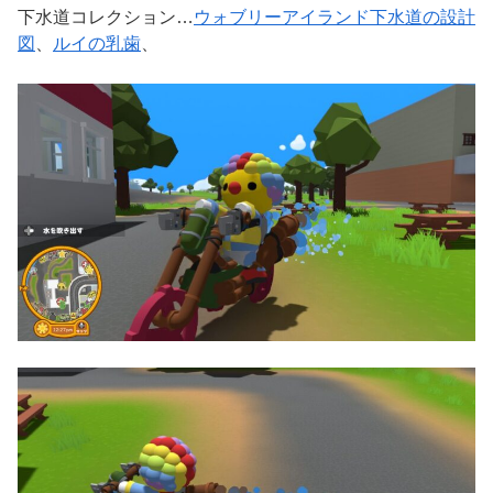
下水道コレクション…
ウォブリーアイランド下水道の設計
図
、
ルイの乳歯
、