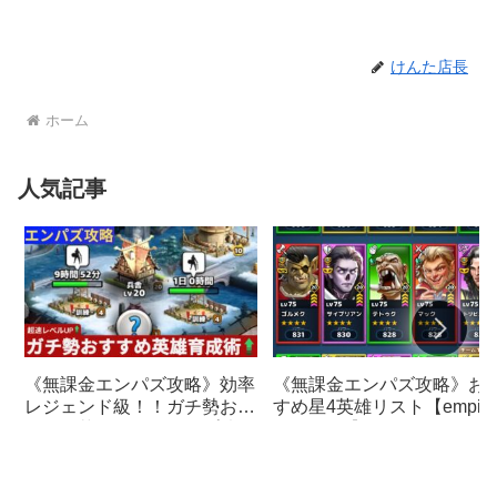
けんた店長
ホーム
人気記事
《無課金エンパズ攻略》お
《無課金エンパズ攻略》効率
すめ星4英雄リスト【empire
レジェンド級！！ガチ勢おす
& puzzles】
すめの英雄レベルアップ法
【empires & puzzles】