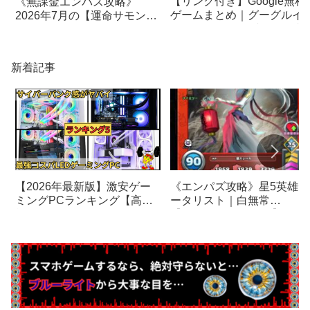
【リンク付き】Google無料
《無課金エンパズ攻略》
ゲームまとめ｜グーグルイ
2026年7月の【運命サモン】
スターエッグ｜ブロック崩
で選ぶべきはこの英雄！！
し、パックマン、オリンピ
【empires & puzzles】
クetc…
新着記事
《エンパズ攻略》星5英雄デ
【2026年最新版】激安ゲー
ータリスト｜白無常
ミングPCランキング【高機
【empires & puzzles】
能LEDゲーミングパソコンが
安い！】