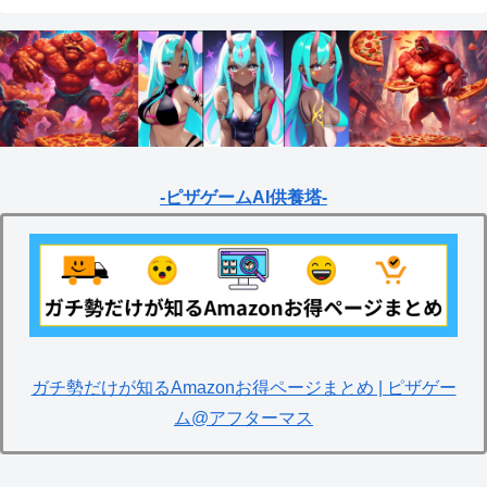
-ピザゲームAI供養塔-
ガチ勢だけが知るAmazonお得ページまとめ | ピザゲー
ム@アフターマス