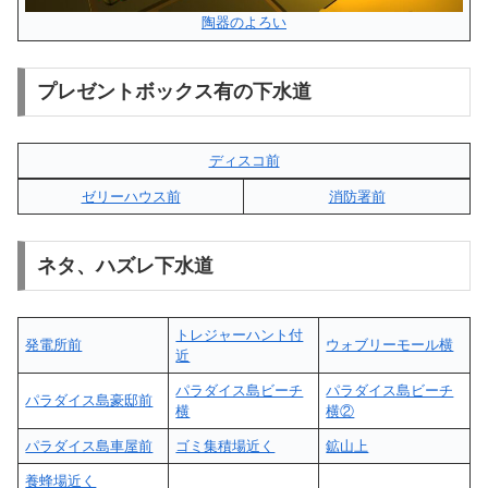
陶器のよろい
プレゼントボックス有の下水道
ディスコ前
ゼリーハウス前
消防署前
ネタ、ハズレ下水道
トレジャーハント付
発電所前
ウォブリーモール横
近
パラダイス島ビーチ
パラダイス島ビーチ
パラダイス島豪邸前
横
横②
パラダイス島車屋前
ゴミ集積場近く
鉱山上
養蜂場近く